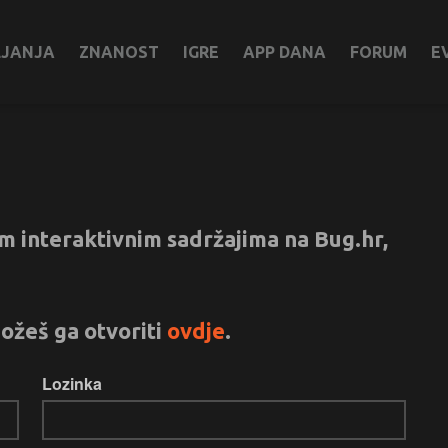
LJANJA
ZNANOST
IGRE
APP DANA
FORUM
E
vim interaktivnim sadržajima na Bug.hr,
ožeš ga otvoriti
ovdje
.
Lozinka