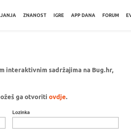
LJANJA
ZNANOST
IGRE
APP DANA
FORUM
E
vim interaktivnim sadržajima na Bug.hr,
ožeš ga otvoriti
ovdje
.
Lozinka