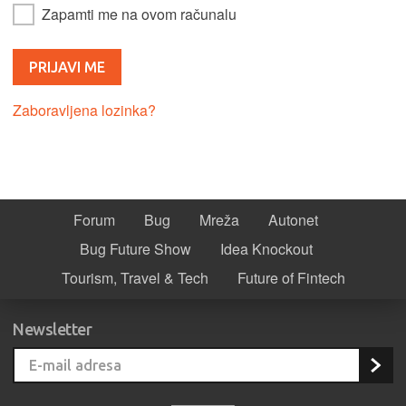
Zapamti me na ovom računalu
Zaboravljena lozinka?
Forum
Bug
Mreža
Autonet
Bug Future Show
Idea Knockout
Tourism, Travel & Tech
Future of Fintech
Newsletter