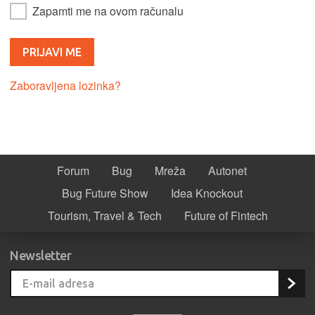
Zapamti me na ovom računalu
Zaboravljena lozinka?
Forum
Bug
Mreža
Autonet
Bug Future Show
Idea Knockout
Tourism, Travel & Tech
Future of Fintech
Newsletter