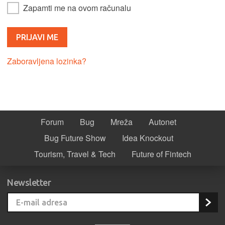
Zapamti me na ovom računalu
Zaboravljena lozinka?
Forum
Bug
Mreža
Autonet
Bug Future Show
Idea Knockout
Tourism, Travel & Tech
Future of Fintech
Newsletter