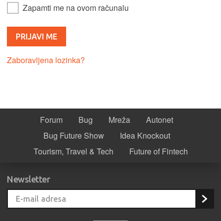
Zapamti me na ovom računalu
Zaboravljena lozinka?
Forum
Bug
Mreža
Autonet
Bug Future Show
Idea Knockout
Tourism, Travel & Tech
Future of Fintech
Newsletter