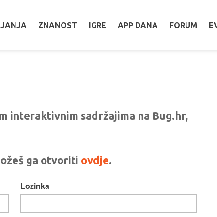
LJANJA
ZNANOST
IGRE
APP DANA
FORUM
E
vim interaktivnim sadržajima na Bug.hr,
ožeš ga otvoriti
ovdje
.
Lozinka