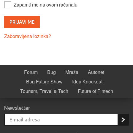
Zapamti me na ovom računalu
Zaboravljena lozinka?
Forum
Bug
Mreža
Autonet
Bug Future Show
Idea Knockout
Tourism, Travel & Tech
Future of Fintech
Newsletter