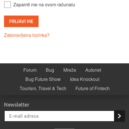
Zapamti me na ovom računalu
Zaboravljena lozinka?
Forum
Bug
Mreža
Autonet
Bug Future Show
Idea Knockout
Tourism, Travel & Tech
Future of Fintech
Newsletter