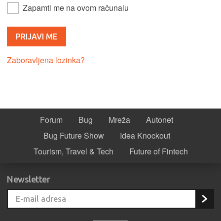
Zapamti me na ovom računalu
Zaboravljena lozinka?
Forum
Bug
Mreža
Autonet
Bug Future Show
Idea Knockout
Tourism, Travel & Tech
Future of Fintech
Newsletter