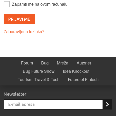
Zapamti me na ovom računalu
Zaboravljena lozinka?
Forum
Bug
Mreža
Autonet
Bug Future Show
Idea Knockout
Tourism, Travel & Tech
Future of Fintech
Newsletter