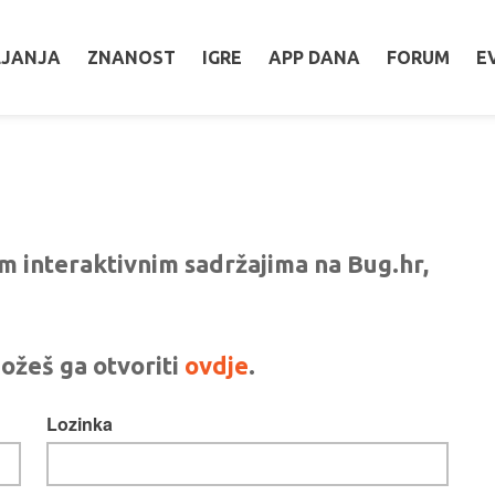
LJANJA
ZNANOST
IGRE
APP DANA
FORUM
E
vim interaktivnim sadržajima na Bug.hr,
ožeš ga otvoriti
ovdje
.
Lozinka