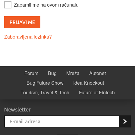
Zapamti me na ovom računalu
Zaboravljena lozinka?
Forum
Bug
Mreža
Autonet
Bug Future Show
Idea Knockout
Tourism, Travel & Tech
Future of Fintech
Newsletter