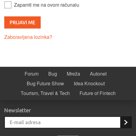
Zapamti me na ovom računalu
Zaboravljena lozinka?
Forum
Bug
Mreža
Autonet
Bug Future Show
Idea Knockout
Tourism, Travel & Tech
Future of Fintech
Newsletter