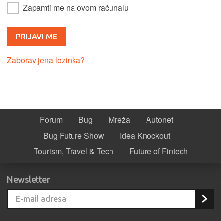
Zapamti me na ovom računalu
Zaboravljena lozinka?
Forum
Bug
Mreža
Autonet
Bug Future Show
Idea Knockout
Tourism, Travel & Tech
Future of Fintech
Newsletter