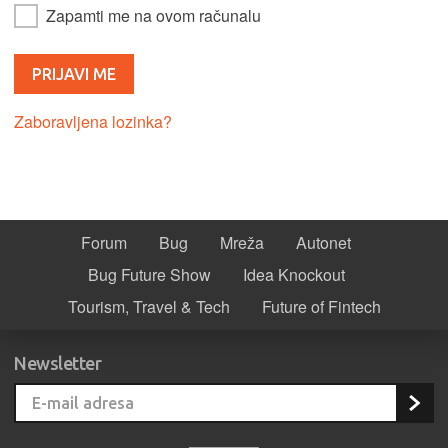
Zapamti me na ovom računalu
Zaboravljena lozinka?
Forum
Bug
Mreža
Autonet
Bug Future Show
Idea Knockout
Tourism, Travel & Tech
Future of Fintech
Newsletter