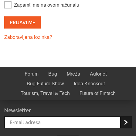
Zapamti me na ovom računalu
Zaboravljena lozinka?
Forum
Bug
Mreža
Autonet
Bug Future Show
Idea Knockout
Tourism, Travel & Tech
Future of Fintech
Newsletter