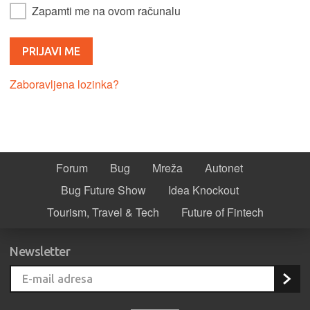
Zapamti me na ovom računalu
Zaboravljena lozinka?
Forum
Bug
Mreža
Autonet
Bug Future Show
Idea Knockout
Tourism, Travel & Tech
Future of Fintech
Newsletter