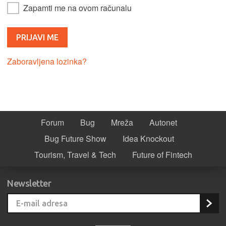
Zapamti me na ovom računalu
Zaboravljena lozinka?
Forum
Bug
Mreža
Autonet
Bug Future Show
Idea Knockout
Tourism, Travel & Tech
Future of Fintech
Newsletter