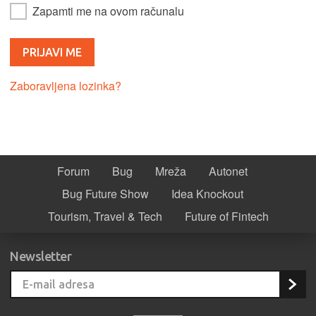
Zapamti me na ovom računalu
Zaboravljena lozinka?
Forum
Bug
Mreža
Autonet
Bug Future Show
Idea Knockout
Tourism, Travel & Tech
Future of Fintech
Newsletter