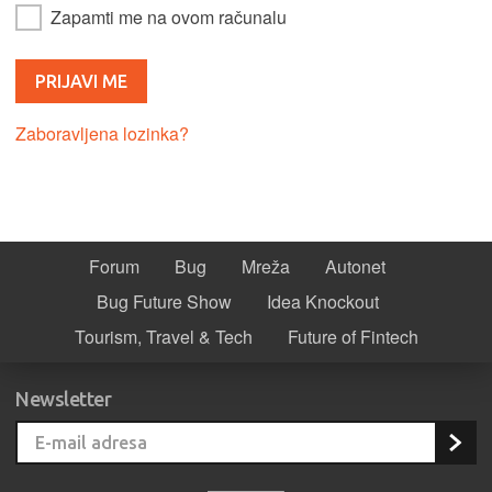
Zapamti me na ovom računalu
Zaboravljena lozinka?
Forum
Bug
Mreža
Autonet
Bug Future Show
Idea Knockout
Tourism, Travel & Tech
Future of Fintech
Newsletter