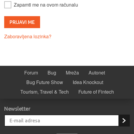
Zapamti me na ovom računalu
Zaboravljena lozinka?
Forum
Bug
Mreža
Autonet
Bug Future Show
Idea Knockout
Tourism, Travel & Tech
Future of Fintech
Newsletter