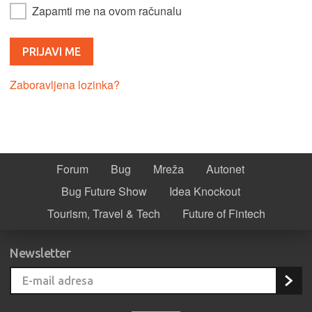
Zapamti me na ovom računalu
Zaboravljena lozinka?
Forum
Bug
Mreža
Autonet
Bug Future Show
Idea Knockout
Tourism, Travel & Tech
Future of Fintech
Newsletter