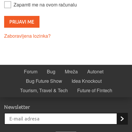
Zapamti me na ovom računalu
Zaboravljena lozinka?
Forum
Bug
Mreža
Autonet
Bug Future Show
Idea Knockout
Tourism, Travel & Tech
Future of Fintech
Newsletter