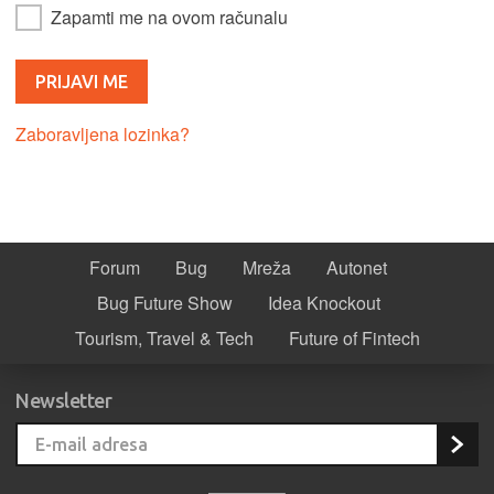
Zapamti me na ovom računalu
Zaboravljena lozinka?
Forum
Bug
Mreža
Autonet
Bug Future Show
Idea Knockout
Tourism, Travel & Tech
Future of Fintech
Newsletter