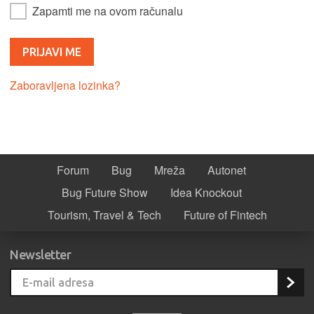
Zapamti me na ovom računalu
Zaboravljena lozinka?
Forum
Bug
Mreža
Autonet
Bug Future Show
Idea Knockout
Tourism, Travel & Tech
Future of Fintech
Newsletter