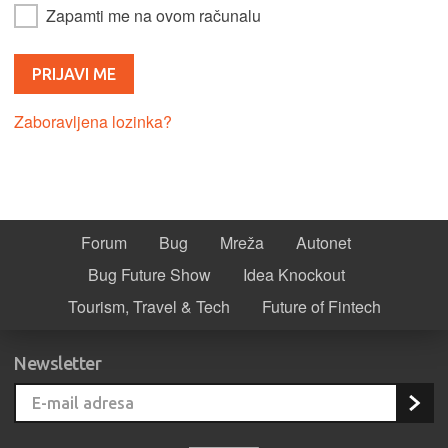
Zapamti me na ovom računalu
Zaboravljena lozinka?
Forum
Bug
Mreža
Autonet
Bug Future Show
Idea Knockout
Tourism, Travel & Tech
Future of Fintech
Newsletter