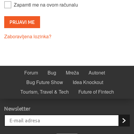
Zapamti me na ovom računalu
Zaboravljena lozinka?
Forum
Bug
Mreža
Autonet
Bug Future Show
Idea Knockout
Tourism, Travel & Tech
Future of Fintech
Newsletter