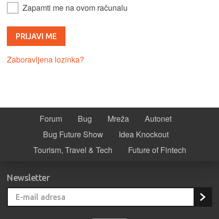
Zapamti me na ovom računalu
Zaboravljena lozinka?
Forum
Bug
Mreža
Autonet
Bug Future Show
Idea Knockout
Tourism, Travel & Tech
Future of Fintech
Newsletter