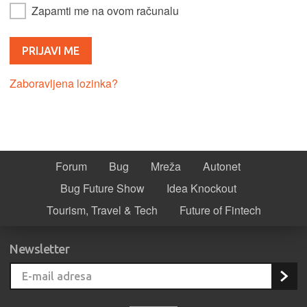
Zapamti me na ovom računalu
Zaboravljena lozinka?
Forum
Bug
Mreža
Autonet
Bug Future Show
Idea Knockout
Tourism, Travel & Tech
Future of Fintech
Newsletter