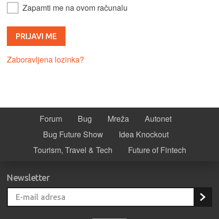
Zapamti me na ovom računalu
Zaboravljena lozinka?
Forum
Bug
Mreža
Autonet
Bug Future Show
Idea Knockout
Tourism, Travel & Tech
Future of Fintech
Newsletter