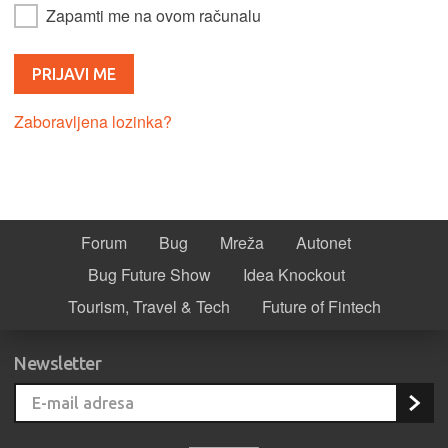
Zapamti me na ovom računalu
Zaboravljena lozinka?
Forum
Bug
Mreža
Autonet
Bug Future Show
Idea Knockout
Tourism, Travel & Tech
Future of Fintech
Newsletter