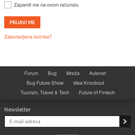
Zapamti me na ovom računalu
Zaboravljena lozinka?
Forum
Bug
Mreža
Autonet
Bug Future Show
Idea Knockout
Tourism, Travel & Tech
Future of Fintech
Newsletter