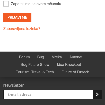
Zapamti me na ovom računalu
Zaboravljena lozinka?
Forum
Bug
Mreža
Autonet
Bug Future Show
Idea Knockout
Tourism, Travel & Tech
Future of Fintech
Newsletter