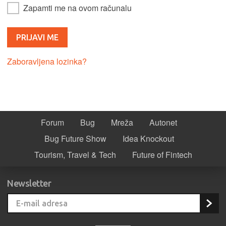
Zapamti me na ovom računalu
Zaboravljena lozinka?
Forum
Bug
Mreža
Autonet
Bug Future Show
Idea Knockout
Tourism, Travel & Tech
Future of Fintech
Newsletter