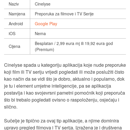
Naziv
Cinelyse
Namjena
Preporuka za filmove i TV Serije
Android
Google Play
iOS
Nema
Besplatan / 2,99 eura mj ili 19,92 eura god
Cijena
(Premium)
Cinelyse spada u kategoriju aplikacija koje nude preporuke
koji film ili TV seriju vrijedi pogledati ili može poslužiti čisto
kao način da se vidi što je dobro, aktualno i popularno, dok
je tu i element umjetne inteligencije, pa se aplikacija
postavlja i kao svojevrsni pametni pomoćnik koji preporuča
što bi trebalo pogledati ovisno o raspoloženju, osjećaju i
slično.
Sučelje je tipično za ovaj tip aplikacije, a njime dominira
upravo pregled filmova i TV serija. Izražena je i društvena