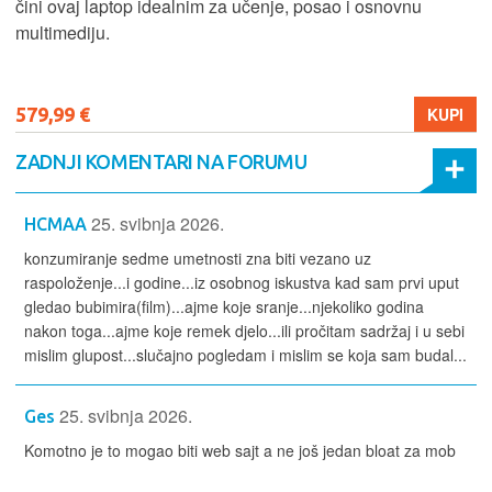
čini ovaj laptop idealnim za učenje, posao i osnovnu
multimediju.
579,99 €
KUPI
ZADNJI KOMENTARI NA FORUMU
25. svibnja 2026.
HCMAA
konzumiranje sedme umetnosti zna biti vezano uz
raspoloženje...i godine...iz osobnog iskustva kad sam prvi uput
gledao bubimira(film)...ajme koje sranje...njekoliko godina
nakon toga...ajme koje remek djelo...ili pročitam sadržaj i u sebi
mislim glupost...slučajno pogledam i mislim se koja sam budal...
25. svibnja 2026.
Ges
Komotno je to mogao biti web sajt a ne još jedan bloat za mob