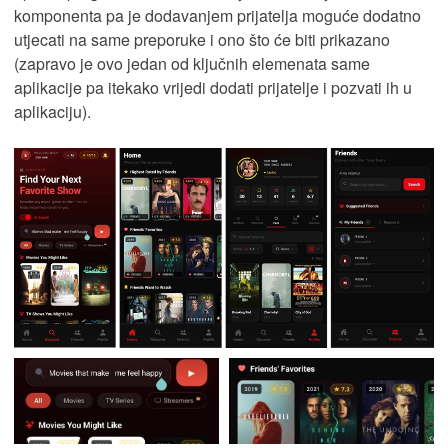
komponenta pa je dodavanjem prijatelja moguće dodatno
utjecati na same preporuke i ono što će biti prikazano
(zapravo je ovo jedan od ključnih elemenata same
aplikacije pa itekako vrijedi dodati prijatelje i pozvati ih u
aplikaciju).