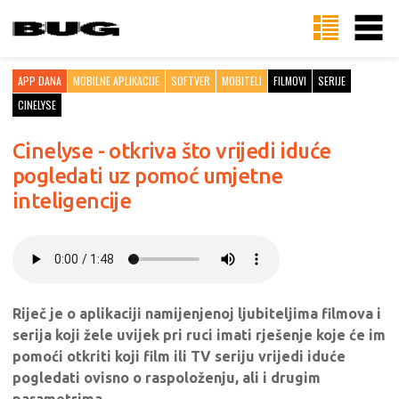
APP DANA
MOBILNE APLIKACIJE
SOFTVER
MOBITELI
FILMOVI
SERIJE
CINELYSE
Cinelyse - otkriva što vrijedi iduće
pogledati uz pomoć umjetne
inteligencije
Riječ je o aplikaciji namijenjenoj ljubiteljima filmova i
serija koji žele uvijek pri ruci imati rješenje koje će im
pomoći otkriti koji film ili TV seriju vrijedi iduće
pogledati ovisno o raspoloženju, ali i drugim