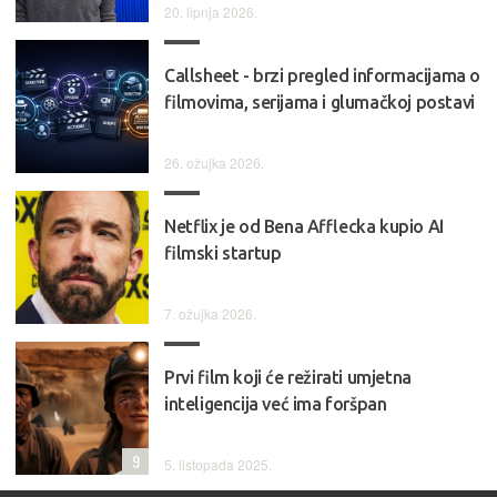
20. lipnja 2026.
Callsheet - brzi pregled informacijama o
filmovima, serijama i glumačkoj postavi
26. ožujka 2026.
Netflix je od Bena Afflecka kupio AI
filmski startup
7. ožujka 2026.
Prvi film koji će režirati umjetna
inteligencija već ima foršpan
9
5. listopada 2025.