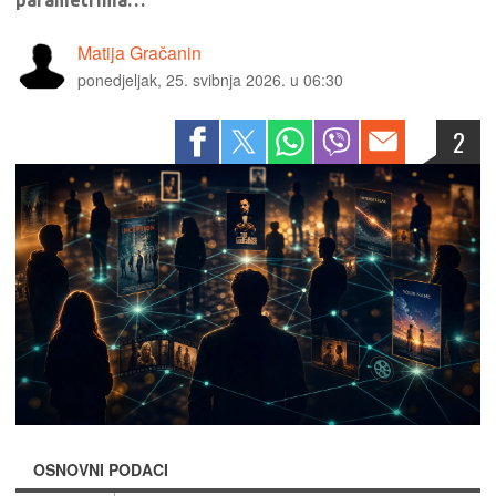
parametrima…
Matija Gračanin
ponedjeljak, 25. svibnja 2026. u 06:30
2
OSNOVNI PODACI