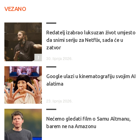
VEZANO
Redatelj izabrao luksuzan život umjesto
da snimi seriju za Netflix, sada će u
zatvor
7
30. lipnja 2026.
Google ulazi u kinematografiju svojim AI
alatima
23. lipnja 2026.
Nećemo gledati film o Samu Altmanu,
barem ne na Amazonu