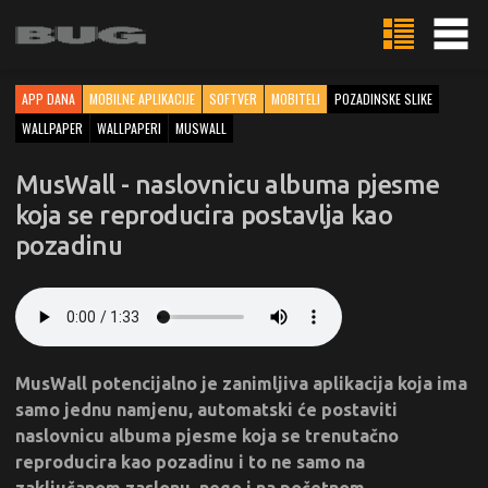
APP DANA
MOBILNE APLIKACIJE
SOFTVER
MOBITELI
POZADINSKE SLIKE
WALLPAPER
WALLPAPERI
MUSWALL
MusWall - naslovnicu albuma pjesme
koja se reproducira postavlja kao
pozadinu
MusWall potencijalno je zanimljiva aplikacija koja ima
samo jednu namjenu, automatski će postaviti
naslovnicu albuma pjesme koja se trenutačno
reproducira kao pozadinu i to ne samo na