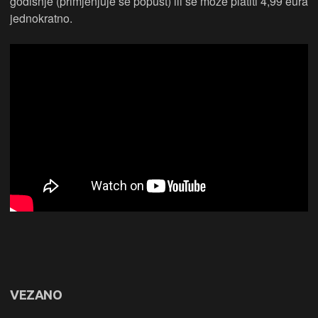
godišnje (primjenjuje se popust) ili se može platiti 4,99 eura
jednokratno.
VEZANO