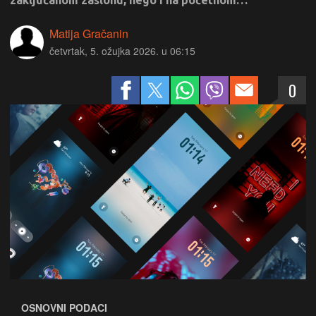
zaključanom zaslonu, nego i na početnom…
Matija Gračanin
četvrtak, 5. ožujka 2026. u 06:15
0
OSNOVNI PODACI