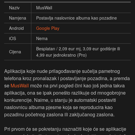
Naziv
MusWall
Namjena
Postavlja naslovnice albuma kao pozadine
Android
Google Play
iOS
Nema
Besplatan / 2,09 eur mj, 3,09 eur godišnje ili
Cijena
4,99 eur jednokratno (Pro)
Aplikacija koje nude prilagođavanje sučelja pametnog
telefona kroz pronalazak i postavljanje pozadina, a premda
se
MusWall
može na prvi pogled čini kao još jedna takva
aplikacija, ona se ipak ponešto razlikuje od mnogobrojne
konkurencije. Naime, u stanju je automatski postaviti
naslovnicu albuma pjesme koja se reproducira kao
pozadinu početnog zaslona ili zaključanog zaslona.
Pri prvom će se pokretanju naznačiti koje će se aplikacije