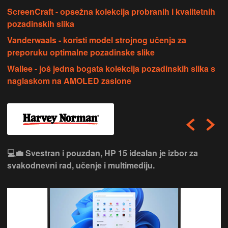
ScreenCraft - opsežna kolekcija probranih i kvalitetnih
pozadinskih slika
Vanderwaals - koristi model strojnog učenja za
preporuku optimalne pozadinske slike
Wallee - još jedna bogata kolekcija pozadinskih slika s
naglaskom na AMOLED zaslone
💻💼 Svestran i pouzdan, HP 15 idealan je izbor za
svakodnevni rad, učenje i multimediju.