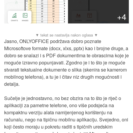
+4
Jasno, ONLYOFFICE podržava dobro poznate
Microsoftove formate (docx, xlxs, pptx) kao i brojne druge, a
dobro se snalazi i s PDF dokumentima te obrascima koje je
moguće izravno popunjavati. Zgodno je i to što je moguće
stvarati tekstualne dokumente o slika (skenira se kamerom
mobilnog telefona), a tu je i čitav niz drugih mogućnosti i
detalja.
Sučelje je jednostavno, no bez obzira na to što je riječ o
aplikaciji za pametne telefone, ono više podsjeća na
kompaktnu verziju alata namijenjenog korištenju na
računalu, nego na tipičnu mobilnu aplikaciju. Svejedno, oni
koji često moraju u pokretu raditi s tipičnih uredskim