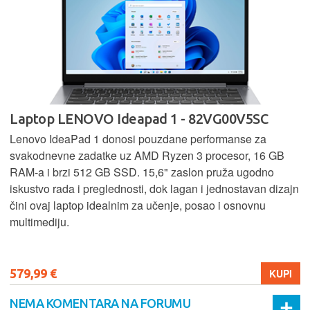
Laptop LENOVO Ideapad 1 - 82VG00V5SC
Lenovo IdeaPad 1 donosi pouzdane performanse za
svakodnevne zadatke uz AMD Ryzen 3 procesor, 16 GB
RAM-a i brzi 512 GB SSD. 15,6" zaslon pruža ugodno
iskustvo rada i preglednosti, dok lagan i jednostavan dizajn
čini ovaj laptop idealnim za učenje, posao i osnovnu
multimediju.
579,99 €
KUPI
NEMA KOMENTARA NA FORUMU