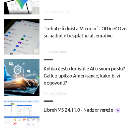
1
30. travnja 2026.
Trebate li doista Microsoft Office? Ovo
su najbolje besplatne alternative
59
8. ožujka 2026.
Koliko često koristite AI u svom poslu?
Gallup upitao Amerikance, kako bi vi
odgovorili?
18. lipnja 2025.
LibreNMS 24.11.0 - Nadzor mreže