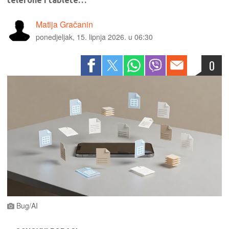
telefone i tablete…
Matija Gračanin
ponedjeljak, 15. lipnja 2026. u 06:30
0
Bug/AI