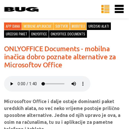
APP DANA
MOBILNE APLIKACIJE
SOFTVER
MOBITELI
UREDSKI ALATI
UREDSKI PAKET
ONLYOFFICE
ONLYOFFICE DOCUMENTS
ONLYOFFICE Documents - mobilna
inačica dobro poznate alternative za
Microsoftov Office
Microsoftov Office i dalje ostaje dominanti paket
uredskih alata, no već neko vrijeme postoje prilično
sposobne alternative. Jedna od njih upravo je ova, a
osim na računalima, tu su i aplikacije za pametne