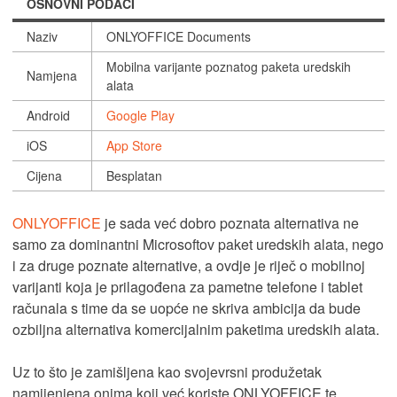
OSNOVNI PODACI
Naziv
ONLYOFFICE Documents
Mobilna varijante poznatog paketa uredskih
Namjena
alata
Android
Google Play
iOS
App Store
Cijena
Besplatan
ONLYOFFICE
je sada već dobro poznata alternativa ne
samo za dominantni Microsoftov paket uredskih alata, nego
i za druge poznate alternative, a ovdje je riječ o mobilnoj
varijanti koja je prilagođena za pametne telefone i tablet
računala s time da se uopće ne skriva ambicija da bude
ozbiljna alternativa komercijalnim paketima uredskih alata.
Uz to što je zamišljena kao svojevrsni produžetak
namijenjena onima koji već koriste ONLYOFFICE te