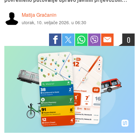
povremeno putovanje upravo javnim prijevozom…
Matija Gračanin
utorak, 10. veljače 2026. u 06:30
0