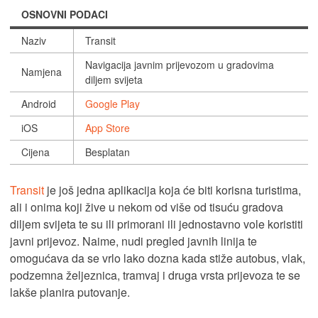
OSNOVNI PODACI
Naziv
Transit
Navigacija javnim prijevozom u gradovima
Namjena
diljem svijeta
Android
Google Play
iOS
App Store
Cijena
Besplatan
Transit
je još jedna aplikacija koja će biti korisna turistima,
ali i onima koji žive u nekom od više od tisuću gradova
diljem svijeta te su ili primorani ili jednostavno vole koristiti
javni prijevoz. Naime, nudi pregled javnih linija te
omogućava da se vrlo lako dozna kada stiže autobus, vlak,
podzemna željeznica, tramvaj i druga vrsta prijevoza te se
lakše planira putovanje.