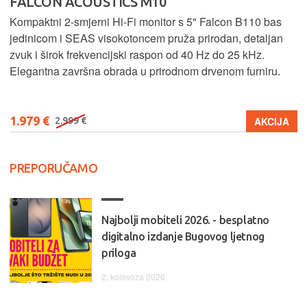
FALCON ACOUSTICS M10
Kompaktni 2-smjerni Hi-Fi monitor s 5" Falcon B110 bas
jedinicom i SEAS visokotoncem pruža prirodan, detaljan
zvuk i širok frekvencijski raspon od 40 Hz do 25 kHz.
Elegantna završna obrada u prirodnom drvenom furniru.
1.979 €
AKCIJA
2.999 €
PREPORUČAMO
Najbolji mobiteli 2026. - besplatno
digitalno izdanje Bugovog ljetnog
priloga
2. kolovoza 2026.