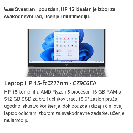
💻💼 Svestran i pouzdan, HP 15 idealan je izbor za
svakodnevni rad, učenje i multimediju.
Laptop HP 15-fc0277nm - CZ9C6EA
HP 15 kombinira AMD Ryzen 5 procesor, 16 GB RAM-a i
512 GB SSD za brz i učinkovit rad. 15,6" zaslon pruža
ugodno iskustvo korištenja, dok pouzdan dizajn čini ovaj
laptop odličnim izborom za svakodnevne zadatke, učenje i
multimediju.