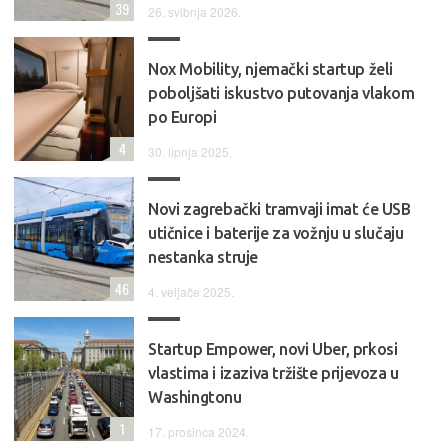
39
26. svibnja 2026.
Nox Mobility, njemački startup želi
poboljšati iskustvo putovanja vlakom
po Europi
4
30. lipnja 2025.
Novi zagrebački tramvaji imat će USB
utičnice i baterije za vožnju u slučaju
nestanka struje
46
4. veljače 2025.
Startup Empower, novi Uber, prkosi
vlastima i izaziva tržište prijevoza u
Washingtonu
1
17. prosinca 2024.