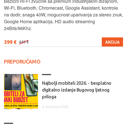
Bežicni Hi-Fi zvucnik sa premium industrijskim dizajnom,
Wi-Fi, Bluetooth, Chromecast, Google Assistant, kontrole
na dodir, snaga 40W, mogucnost uparivanja za stereo zvuk,
Google Home aplikacija, HD audio streaming
24Bits/96Khz.
399 €
AKCIJA
448 €
PREPORUČAMO
Najbolji mobiteli 2026. - besplatno
digitalno izdanje Bugovog ljetnog
priloga
2. kolovoza 2026.