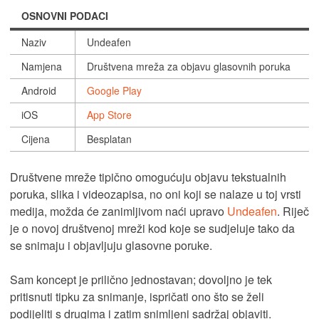
OSNOVNI PODACI
Naziv
Undeafen
Namjena
Društvena mreža za objavu glasovnih poruka
Android
Google Play
iOS
App Store
Cijena
Besplatan
Društvene mreže tipično omogućuju objavu tekstualnih
poruka, slika i videozapisa, no oni koji se nalaze u toj vrsti
medija, možda će zanimljivom naći upravo
Undeafen
. Riječ
je o novoj društvenoj mreži kod koje se sudjeluje tako da
se snimaju i objavljuju glasovne poruke.
Sam koncept je prilično jednostavan; dovoljno je tek
pritisnuti tipku za snimanje, ispričati ono što se želi
podijeliti s drugima i zatim snimljeni sadržaj objaviti.