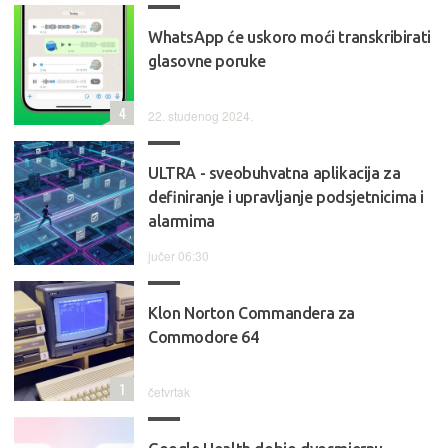
WhatsApp će uskoro moći transkribirati
glasovne poruke
4
22. studenog 2024.
ULTRA - sveobuhvatna aplikacija za
definiranje i upravljanje podsjetnicima i
alarmima
jučer 06:30
Klon Norton Commandera za
Commodore 64
1
četvrtak