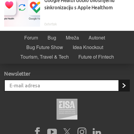
Google Health dobio dvosmjernu
sinkronizaciju s Apple Healthom
četvrtak
Forum
Bug
Mreža
Autonet
Bug Future Show
Idea Knockout
Tourism, Travel & Tech
Future of Fintech
Newsletter