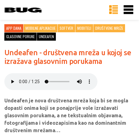
APP DANA
MOBILNE APLIKACIJE
SOFTVER
MOBITELI
DRUŠTVENE MREŽE
GLASOVNE PORUKE
UNDEAFEN
Undeafen - društvena mreža u kojoj se
izražava glasovnim porukama
Undeafen je nova društvena mreža koja bi se mogla
dopasti onima koji se ponajprije vole izražavati
glasovnim porukama, a ne tekstualnim objavama,
fotografijama i videozapisima kao na dominantnim
društvenim mrežama…