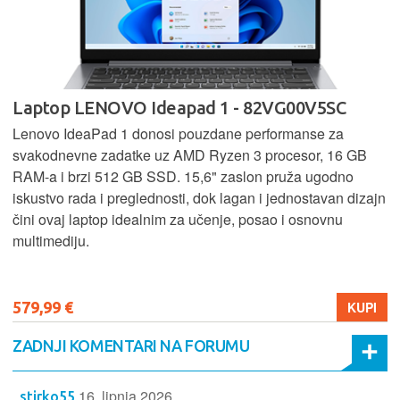
Laptop LENOVO Ideapad 1 - 82VG00V5SC
Lenovo IdeaPad 1 donosi pouzdane performanse za
svakodnevne zadatke uz AMD Ryzen 3 procesor, 16 GB
RAM-a i brzi 512 GB SSD. 15,6" zaslon pruža ugodno
iskustvo rada i preglednosti, dok lagan i jednostavan dizajn
čini ovaj laptop idealnim za učenje, posao i osnovnu
multimediju.
579,99 €
KUPI
ZADNJI KOMENTARI NA FORUMU
16. lipnja 2026.
stirko55