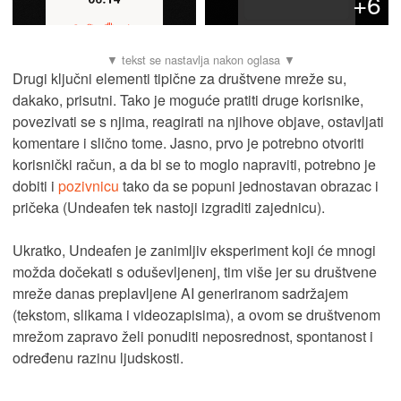
+6
Drugi ključni elementi tipične za društvene mreže su,
dakako, prisutni. Tako je moguće pratiti druge korisnike,
povezivati se s njima, reagirati na njihove objave, ostavljati
komentare i slično tome. Jasno, prvo je potrebno otvoriti
korisnički račun, a da bi se to moglo napraviti, potrebno je
dobiti i
pozivnicu
tako da se popuni jednostavan obrazac i
pričeka (Undeafen tek nastoji izgraditi zajednicu).
Ukratko, Undeafen je zanimljiv eksperiment koji će mnogi
možda dočekati s oduševljenenj, tim više jer su društvene
mreže danas preplavljene AI generiranom sadržajem
(tekstom, slikama i videozapisima), a ovom se društvenom
mrežom zapravo želi ponuditi neposrednost, spontanost i
određenu razinu ljudskosti.