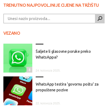
TRENUTNO NAJPOVOLJNIJE CIJENE NA TRŽIŠTU
VEZANO
Šaljete li glasovne poruke preko
WhatsAppa?
8
24. kolovoza 2025.
WhatsApp testira 'govornu poštu' za
propuštene pozive
22. kolovoza 2025.