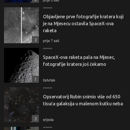
Objavljene prve fotografije kratera koji
je na Mjesecu ostavila SpaceX-ova
raketa
3
prije 7 sati
SpaceX-ova raketa pala na Mjesec,
fotografije kratera još čekamo
1
četvrtak
Opservatorij Rubin snimio više od 650
tisuća galaksija u malenom kutku neba
3
srijeda