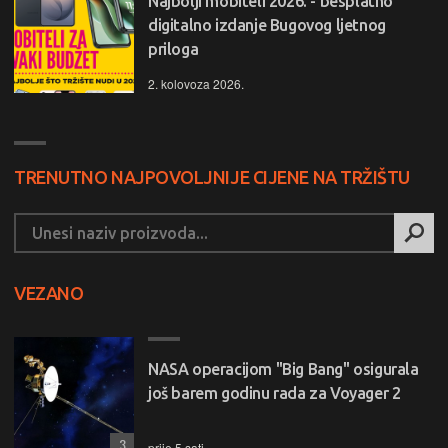
Najbolji mobiteli 2026. - besplatno
digitalno izdanje Bugovog ljetnog
priloga
2. kolovoza 2026.
TRENUTNO NAJPOVOLJNIJE CIJENE NA TRŽIŠTU
VEZANO
NASA operacijom "Big Bang" osigurala
još barem godinu rada za Voyager 2
3
prije 5 sati