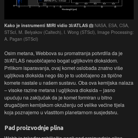
Kako je instrumenti MIRI vidio 3I/ATLAS
NASA, ESA, CSA,
STScI, M. Belyakov (Caltech), I. Wong (STScI), Image Processing:
A. Pagan (STScI)
Osim metana, Webbova su promatranja potvrdila da je
3I/ATLAS neuobičajeno bogat ugljikovim dioksidom.
Prilikom isparavanja, ovaj komet oslobađa znatno više
ugljikova dioksida nego što je to uobičajeno za tipične
komete nastale u našem sustavu. Oba ova kemijska nalaza
– visoke razine metana i ugljikova dioksida – jasno
upućuju na zaključak da je komet formiran u bitno
drugačijem kemijskom okruženju od velike većine tijela
koja poznajemo u vlastitom planetarnom susjedstvu.
Pad proizvodnje plina