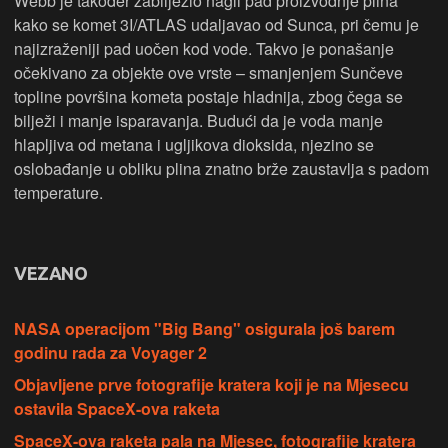
Webb je također zabilježio nagli pad proizvodnje plina
kako se komet 3I/ATLAS udaljavao od Sunca, pri čemu je
najizraženiji pad uočen kod vode. Takvo je ponašanje
očekivano za objekte ove vrste – smanjenjem Sunčeve
topline površina kometa postaje hladnija, zbog čega se
bilježi i manje isparavanja. Budući da je voda manje
hlapljiva od metana i ugljikova dioksida, njezino se
oslobađanje u obliku plina znatno brže zaustavlja s padom
temperature.
VEZANO
NASA operacijom "Big Bang" osigurala još barem
godinu rada za Voyager 2
Objavljene prve fotografije kratera koji je na Mjesecu
ostavila SpaceX-ova raketa
SpaceX-ova raketa pala na Mjesec, fotografije kratera