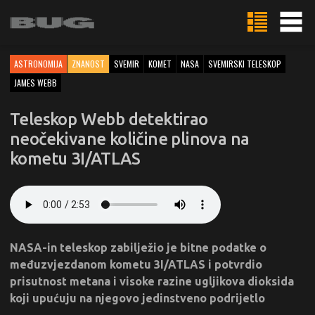
ASTRONOMIJA
ZNANOST
SVEMIR
KOMET
NASA
SVEMIRSKI TELESKOP
JAMES WEBB
Teleskop Webb detektirao
neočekivane količine plinova na
kometu 3I/ATLAS
NASA-in teleskop zabilježio je bitne podatke o
međuzvjezdanom kometu 3I/ATLAS i potvrdio
prisutnost metana i visoke razine ugljikova dioksida
koji upućuju na njegovo jedinstveno podrijetlo