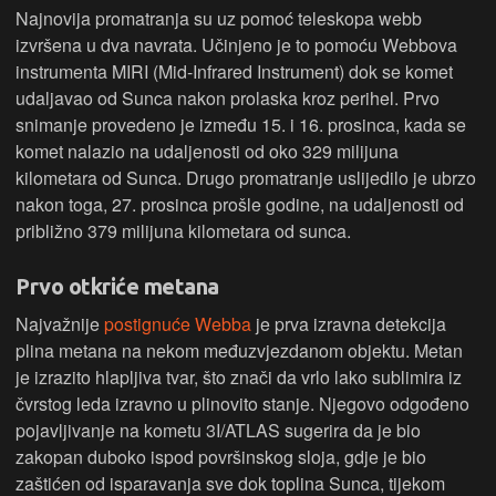
Najnovija promatranja su uz pomoć teleskopa webb
izvršena u dva navrata. Učinjeno je to pomoću Webbova
instrumenta MIRI (Mid-Infrared Instrument) dok se komet
udaljavao od Sunca nakon prolaska kroz perihel. Prvo
snimanje provedeno je između 15. i 16. prosinca, kada se
komet nalazio na udaljenosti od oko 329 milijuna
kilometara od Sunca. Drugo promatranje uslijedilo je ubrzo
nakon toga, 27. prosinca prošle godine, na udaljenosti od
približno 379 milijuna kilometara od sunca.
Prvo otkriće metana
Najvažnije
postignuće Webba
je prva izravna detekcija
plina metana na nekom međuzvjezdanom objektu. Metan
je izrazito hlapljiva tvar, što znači da vrlo lako sublimira iz
čvrstog leda izravno u plinovito stanje. Njegovo odgođeno
pojavljivanje na kometu 3I/ATLAS sugerira da je bio
zakopan duboko ispod površinskog sloja, gdje je bio
zaštićen od isparavanja sve dok toplina Sunca, tijekom