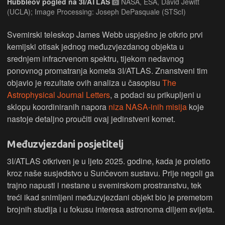
Hubbleov pogled na 3I/ATLAS
NASA, ESA, David Jewitt
(UCLA); Image Processing: Joseph DePasquale (STScI)
Svemirski teleskop James Webb uspješno je otkrio prvi
kemijski otisak jednog međuzvjezdanog objekta u
srednjem infracrvenom spektru, tijekom nedavnog
ponovnog promatranja kometa 3I/ATLAS. Znanstveni tim
objavio je rezultate ovih analiza u časopisu
The
Astrophysical Journal Letters
, a podaci su prikupljeni u
sklopu koordiniranih napora
niza NASA-inih misija
koje
nastoje detaljno proučiti ovaj jedinstveni komet.
Međuzvjezdani posjetitelj
3I/ATLAS otkriven je u ljeto 2025. godine, kada je proletio
kroz naše susjedstvo u Sunčevom sustavu. Prije negoli ga
trajno napusti i nestane u svemirskom prostranstvu, tek
treći ikad snimljeni međuzvjezdani objekt bio je premetom
brojnih studija i u fokusu interesa astronoma diljem svijeta.