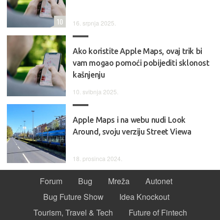
10
16. srpnja 2025.
Ako koristite Apple Maps, ovaj trik bi
vam mogao pomoći pobijediti sklonost
kašnjenju
10. svibnja 2025.
Apple Maps i na webu nudi Look
Around, svoju verziju Street Viewa
18. prosinca 2024.
Forum
Bug
Mreža
Autonet
Bug Future Show
Idea Knockout
Tourism, Travel & Tech
Future of Fintech