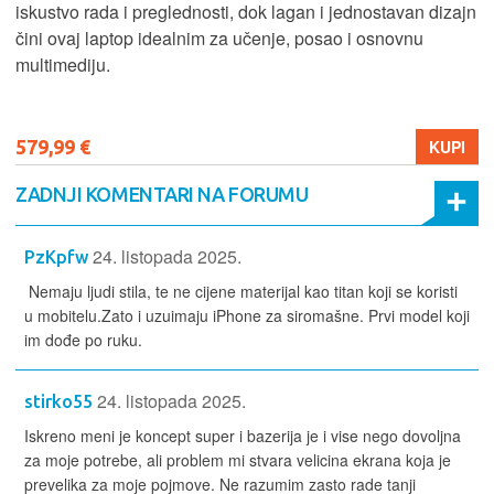
iskustvo rada i preglednosti, dok lagan i jednostavan dizajn
čini ovaj laptop idealnim za učenje, posao i osnovnu
multimediju.
579,99 €
KUPI
ZADNJI KOMENTARI NA FORUMU
24. listopada 2025.
PzKpfw
Nemaju ljudi stila, te ne cijene materijal kao titan koji se koristi
u mobitelu.Zato i uzuimaju iPhone za siromašne. Prvi model koji
im dođe po ruku.
24. listopada 2025.
stirko55
Iskreno meni je koncept super i bazerija je i vise nego dovoljna
za moje potrebe, ali problem mi stvara velicina ekrana koja je
prevelika za moje pojmove. Ne razumim zasto rade tanji