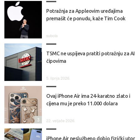
Potražnja za Appleovim uređajima
premašit će ponudu, kaže Tim Cook
subota
TSMC ne uspijeva pratiti potražnju za AI
čipovima
5. lipnja 2026.
Ovaj iPhone Air ima 24-karatno zlato i
cijena mu je preko 11.000 dolara
3
22. veljače 2026.
iPhone Air neslužbeno dobio fizički utor