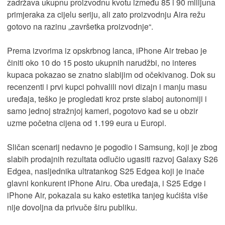
zadržava ukupnu proizvodnu kvotu između 85 i 90 milijuna
primjeraka za cijelu seriju, ali zato proizvodnju Aira režu
gotovo na razinu „završetka proizvodnje“.
Prema izvorima iz opskrbnog lanca, iPhone Air trebao je
činiti oko 10 do 15 posto ukupnih narudžbi, no interes
kupaca pokazao se znatno slabijim od očekivanog. Dok su
recenzenti i prvi kupci pohvalili novi dizajn i manju masu
uređaja, teško je progledati kroz prste slaboj autonomiji i
samo jednoj stražnjoj kameri, pogotovo kad se u obzir
uzme početna cijena od 1.199 eura u Europi.
Sličan scenarij nedavno je pogodio i Samsung, koji je zbog
slabih prodajnih rezultata odlučio ugasiti razvoj Galaxy S26
Edgea, nasljednika ultratankog S25 Edgea koji je inače
glavni konkurent iPhone Airu. Oba uređaja, i S25 Edge i
iPhone Air, pokazala su kako estetika tanjeg kućišta više
nije dovoljna da privuče širu publiku.