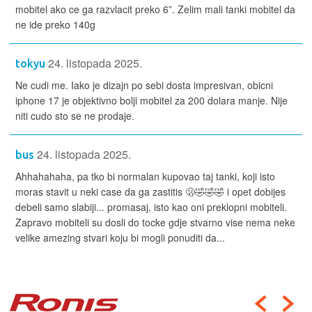
mobitel ako ce ga razvlacit preko 6”. Zelim mali tanki mobitel da
ne ide preko 140g
24. listopada 2025.
tokyu
Ne cudi me. Iako je dizajn po sebi dosta impresivan, obicni
iphone 17 je objektivno bolji mobitel za 200 dolara manje. Nije
niti cudo sto se ne prodaje.
24. listopada 2025.
bus
Ahhahahaha, pa tko bi normalan kupovao taj tanki, koji isto
moras stavit u neki case da ga zastitis 🫢🤣🤣🤣 i opet dobijes
debeli samo slabiji... promasaj, isto kao oni preklopni mobiteli.
Zapravo mobiteli su dosli do tocke gdje stvarno vise nema neke
velike amezing stvari koju bi mogli ponuditi da...