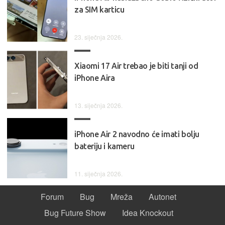
za SIM karticu
23. siječnja 2026.
Xiaomi 17 Air trebao je biti tanji od
iPhone Aira
13. siječnja 2026.
iPhone Air 2 navodno će imati bolju
bateriju i kameru
11. siječnja 2026.
Forum
Bug
Mreža
Autonet
Bug Future Show
Idea Knockout