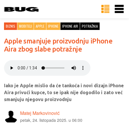
BIZNIS
MOBITELI
APPLE
IPHONE
IPHONE AIR
POTRAŽNJA
Apple smanjuje proizvodnju iPhone
Aira zbog slabe potražnje
Iako je Apple mislio da će tankoća i novi dizajn iPhone
Aira privući kupce, to se ipak nije dogodilo i zato već
smanjuju njegovu proizvodnju
Matej Markovinović
petak, 24. listopada 2025. u 06:00