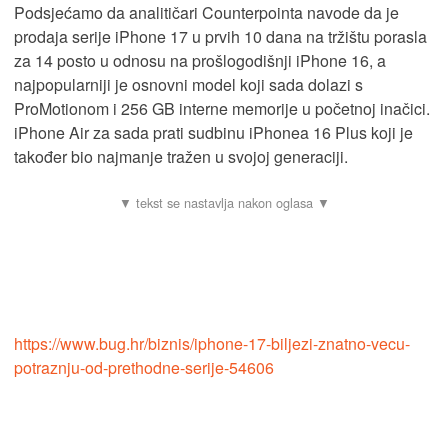
Podsjećamo da analitičari Counterpointa navode da je
prodaja serije iPhone 17 u prvih 10 dana na tržištu porasla
za 14 posto u odnosu na prošlogodišnji iPhone 16, a
najpopularniji je osnovni model koji sada dolazi s
ProMotionom i 256 GB interne memorije u početnoj inačici.
iPhone Air za sada prati sudbinu iPhonea 16 Plus koji je
također bio najmanje tražen u svojoj generaciji.
https://www.bug.hr/biznis/iphone-17-biljezi-znatno-vecu-
potraznju-od-prethodne-serije-54606