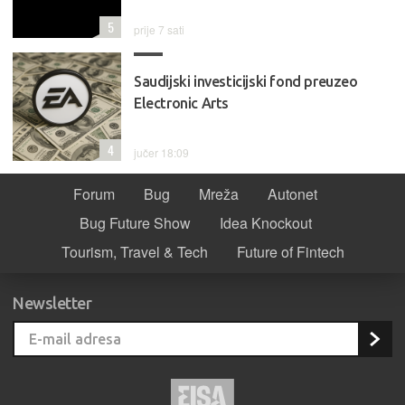
5
prije 7 sati
Saudijski investicijski fond preuzeo
Electronic Arts
4
jučer 18:09
Forum
Bug
Mreža
Autonet
Bug Future Show
Idea Knockout
Tourism, Travel & Tech
Future of Fintech
Newsletter