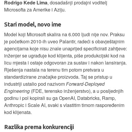
Rodrigo Kede Lima
, dosadašnji prodajni voditelj
Microsofta za Amerike i Aziju.
Stari model, novo ime
Model koji Microsoft skalira na 6.000 ljudi nije nov. Praksu
je početkom 2010-ih uveo Palantir, radeći s obavještajnim
agencijama koje nisu znale unaprijed specificirati zahtjeve:
inženjer se ugrađuje kod klijenta, piše produkcijski kod na
licu mjesta i ostaje odgovoran za sustav i nakon lansiranja.
Rješenja nastala na terenu tim potom pretvara u
standardizirane značajke proizvoda. Taj se pristup u
industriji ustalio pod nazivom
Forward-Deployed
Engineering
(FDE, terensko inženjerstvo), a u posljednjih
godinu i pol kopirali su ga OpenAI, Databricks, Ramp,
Anthropic i Scale AI, svaki s vlastitim timom raspoređenim
kod klijenata.
Razlika prema konkurenciji