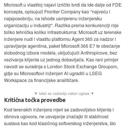
Microsoft u vlastitoj najavi izričito tvrdi da ide dalje od FDE
koncepta, opisujući Frontier Company kao "najveću i
najsposobniju, na ishode usmjerenu inženjersku
organizaciju u industriji". Razlika prema konkurenciji nije
toliko tehnička koliko infrastrukturna: Microsoft uz terenske
inženjere nudi i vlastitu platformu Agent 365 za nadzor i
upravljanje agentima, paket Microsoft 365 E7 te obećanje
slobodnog izbora modela, uključujući Anthropicove, bez
vezivanja klijenta uz jednog dobavljača. Kao rani primjer
navodi se suradnja s London Stock Exchange Groupom,
gdje su Microsoftovi inženjeri AI ugradili u LSEG
Workspace za financijske analitičare.
Kritična točka provedbe
Kod terenskih inženjera mjeri se zadovoljstvo klijenta i
obnova ugovora, ne usvajanje značajki ili stabilnost
sustava kao kod klasičnog softverskog inženjerstva, što