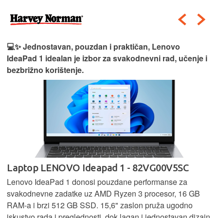
💻✨ Jednostavan, pouzdan i praktičan, Lenovo
IdeaPad 1 idealan je izbor za svakodnevni rad, učenje i
bezbrižno korištenje.
Laptop LENOVO Ideapad 1 - 82VG00V5SC
Lenovo IdeaPad 1 donosi pouzdane performanse za
svakodnevne zadatke uz AMD Ryzen 3 procesor, 16 GB
RAM-a i brzi 512 GB SSD. 15,6" zaslon pruža ugodno
iskustvo rada i preglednosti, dok lagan i jednostavan dizajn