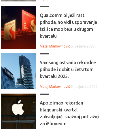
Qualcomm bilježi rast
prihoda, no vidi usporavanje
tržišta mobitela u drugom
kvartalu
Matej Markovinović
5. veljače 2026.
Samsung ostvario rekordne
prihode i dobit u četvrtom
kvartalu 2025.
Matej Markovinović
31. siječnja 2026.
Apple imao rekordan
blagdanski kvartal
zahvaljujući snažnoj potražnji
za iPhoneom