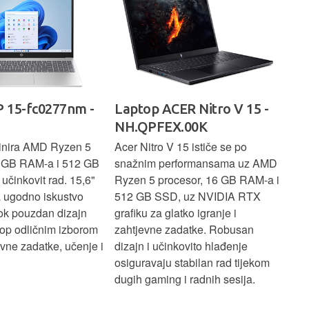
 15-fc0277nm -
Laptop ACER Nitro V 15 -
La
NH.QPFEX.00K
Sl
inira AMD Ryzen 5
Acer Nitro V 15 ističe se po
Len
6 GB RAM-a i 512 GB
snažnim performansama uz AMD
Ryz
učinkovit rad. 15,6"
Ryzen 5 procesor, 16 GB RAM-a i
TB 
a ugodno iskustvo
512 GB SSD, uz NVIDIA RTX
dov
dok pouzdan dizajn
grafiku za glatko igranje i
pru
ptop odličnim izborom
zahtjevne zadatke. Robusan
dok
ne zadatke, učenje i
dizajn i učinkovito hlađenje
mul
osiguravaju stabilan rad tijekom
pro
dugih gaming i radnih sesija.