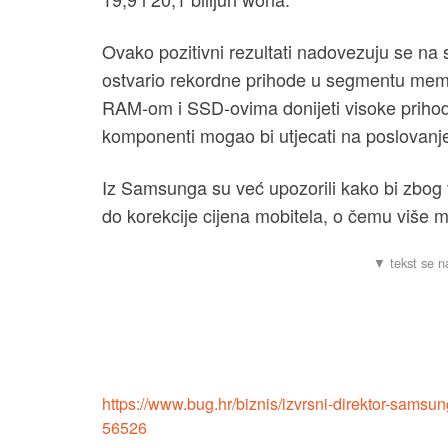
Ovako pozitivni rezultati nadovezuju se na
ostvario rekordne prihode u segmentu memo
RAM-om i SSD-ovima donijeti visoke prihode
komponenti mogao bi utjecati na poslovanj
Iz Samsunga su već upozorili kako bi zbog
do korekcije cijena mobitela, o čemu više m
https://www.bug.hr/biznis/izvrsni-direktor-samsu
56526