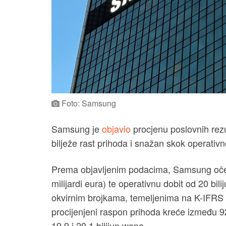
Foto: Samsung
Samsung je
objavio
procjenu poslovnih rezu
bilježe rast prihoda i snažan skok operativn
Prema objavljenim podacima, Samsung oček
milijardi eura) te operativnu dobit od 20 bili
okvirnim brojkama, temeljenima na K-IFRS
procijenjeni raspon prihoda kreće između 92
19,9 i 20,1 bilijun wona.