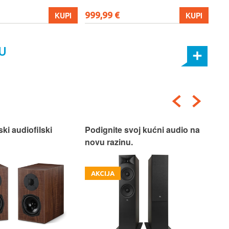
999,99 €
699
KUPI
KUPI
U
ski audiofilski
Podignite svoj kućni audio na
Nas
novu razinu.
Box
AKCIJA
A