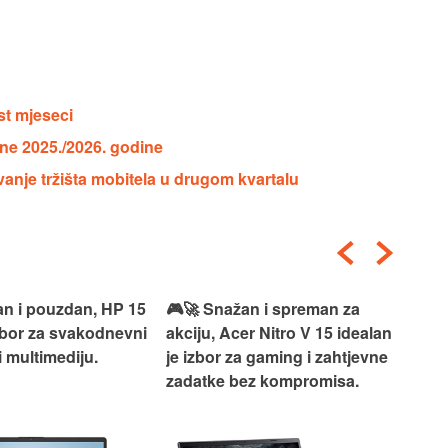
st mjeseci
alne 2025./2026. godine
vanje tržišta mobitela u drugom kvartalu
an i pouzdan, HP 15
🎮🚀 Snažan i spreman za
🎯⚡
izbor za svakodnevni
akciju, Acer Nitro V 15 idealan
Len
i multimediju.
je izbor za gaming i zahtjevne
vrh
zadatke bez kompromisa.
pro
rad