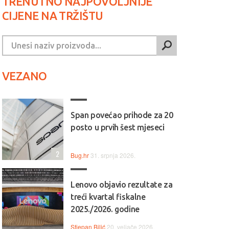
TRENUTNO NAJPOVOLJNIJE
CIJENE NA TRŽIŠTU
VEZANO
Span povećao prihode za 20
posto u prvih šest mjeseci
2
Bug.hr
31. srpnja 2026.
Lenovo objavio rezultate za
treći kvartal fiskalne
2025./2026. godine
Stjepan Bilić
20. veljače 2026.