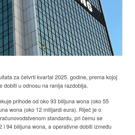
ltata za četvrti kvartal 2025. godine, prema kojoj
e dobiti u odnosu na ranija razdoblja.
uje prihode od oko 93 bilijuna wona (oko 55
juna wona (oko 12 milijardi eura). Riječ je o
 računovodstvenom standardu, pri čemu se
 i 94 bilijuna wona, a operativne dobiti između