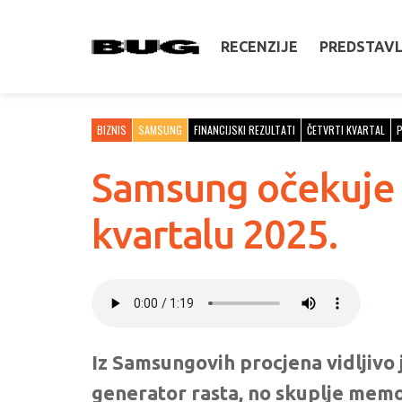
RECENZIJE
PREDSTAV
BIZNIS
SAMSUNG
FINANCIJSKI REZULTATI
ČETVRTI KVARTAL
Samsung očekuje s
kvartalu 2025.
Iz Samsungovih procjena vidljivo j
generator rasta, no skuplje memo