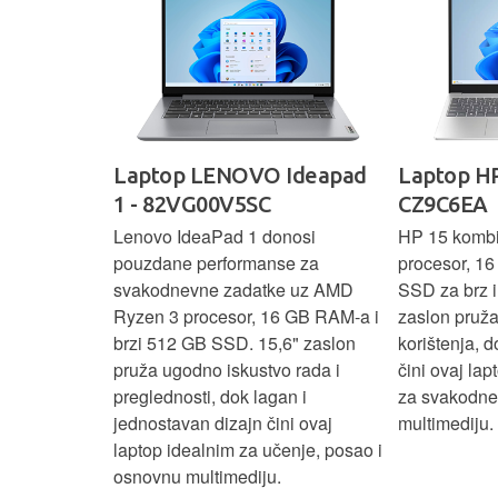
IdeaPad
Laptop LENOVO Ideapad
Laptop HP
SC
1 - 82VG00V5SC
CZ9C6EA
 3 s Ryzen 5
Lenovo IdeaPad 1 donosi
HP 15 komb
RAM-a nudi
pouzdane performanse za
procesor, 1
še aplikacija
svakodnevne zadatke uz AMD
SSD za brz i 
 moderan
Ryzen 3 procesor, 16 GB RAM-a i
zaslon pruž
D
brzi 512 GB SSD. 15,6" zaslon
korištenja, 
up podacima,
pruža ugodno iskustvo rada i
čini ovaj la
izbor za
preglednosti, dok lagan i
za svakodnev
kuće i
jednostavan dizajn čini ovaj
multimediju.
e.
laptop idealnim za učenje, posao i
osnovnu multimediju.