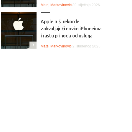
Matej Markovinović
30. siječnja 2026.
Apple ruši rekorde
zahvaljujući novim iPhoneima
i rastu prihoda od usluga
7
Matej Markovinović
2. studenog 2025.