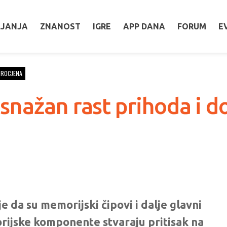
LJANJA
ZNANOST
IGRE
APP DANA
FORUM
E
PROCJENA
nažan rast prihoda i do
e da su memorijski čipovi i dalje glavni
rijske komponente stvaraju pritisak na