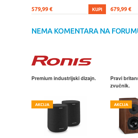
579,99 €
679,99 €
KUPI
KUPI
NEMA KOMENTARA NA FORUM
iji!
Premium industrijski dizajn.
Pravi britan
zvučnik.
AKCIJA
AKCIJA