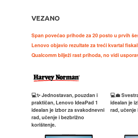
VEZANO
Span povećao prihode za 20 posto u prvih še
Lenovo objavio rezultate za treći kvartal fisk
Qualcomm bilježi rast prihoda, no vidi uspora
n, Lenovo
💻✨ Jednostavan, pouzdan i
💻💼 Svestr
si odličan
praktičan, Lenovo IdeaPad 1
idealan je 
nosti za
idealan je izbor za svakodnevni
rad, učenje 
rad, učenje i bezbrižno
korištenje.