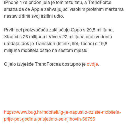
iPhone 17e pridonijela je tom rezultatu, a TrendForce
smatra da će Apple zahvaljujući visokim profitnim maržama
nastaviti širiti svoj tržišni udio.
Prvih pet proizvođača zaključuju Oppo s 29,5 milijuna,
Xiaomi s 26 milijuna i Vivo s 22 milijuna proizvedenih
uređaja, dok je Transsion (Infinix, Itel, Tecno) s 19,8
milijuna mobitela ostao na šestom mjestu.
Cijelo izvješće TrendForcea dostupno je
ovdje
.
https://www.bug.hr/mobiteli/lg-je-napustio-trziste-mobitela-
prije-pet-godina-prisjetimo-se-njihovih-58755