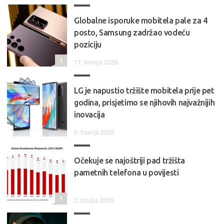
Globalne isporuke mobitela pale za 4
posto, Samsung zadržao vodeću
poziciju
1
17. travnja 2026.
LG je napustio tržište mobitela prije pet
godina, prisjetimo se njihovih najvažnijih
inovacija
6. travnja 2026.
Očekuje se najoštriji pad tržišta
pametnih telefona u povijesti
1
2. ožujka 2026.