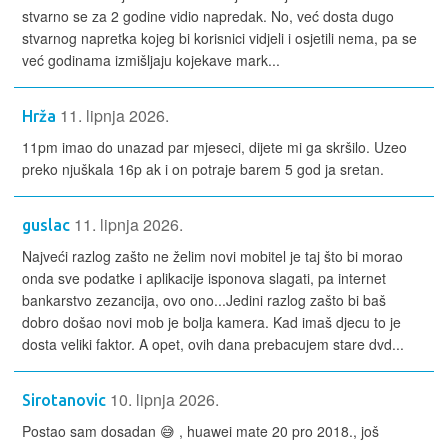
stvarno se za 2 godine vidio napredak. No, već dosta dugo
stvarnog napretka kojeg bi korisnici vidjeli i osjetili nema, pa se
već godinama izmišljaju kojekave mark...
11. lipnja 2026.
Hrža
11pm imao do unazad par mjeseci, dijete mi ga skršilo. Uzeo
preko njuškala 16p ak i on potraje barem 5 god ja sretan.
11. lipnja 2026.
guslac
Najveći razlog zašto ne želim novi mobitel je taj što bi morao
onda sve podatke i aplikacije isponova slagati, pa internet
bankarstvo zezancija, ovo ono...Jedini razlog zašto bi baš
dobro došao novi mob je bolja kamera. Kad imaš djecu to je
dosta veliki faktor. A opet, ovih dana prebacujem stare dvd...
10. lipnja 2026.
Sirotanovic
Postao sam dosadan 😅 , huawei mate 20 pro 2018., još