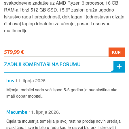
svakodnevne zadatke uz AMD Ryzen 3 procesor, 16 GB
RAM-a i brzi 512 GB SSD. 15,6" zaslon pruža ugodno
iskustvo rada i preglednosti, dok lagan i jednostavan dizajn
čini ovaj laptop idealnim za učenje, posao i osnovnu
multimediju.
579,99 €
KUPI
ZADNJI KOMENTARI NA FORUMU
11. lipnja 2026.
bus
Mjenjat mobitel sada već ispod 5-6 godina je budalaština ako
imaš dobar mobitel...
11. lipnja 2026.
Macumba
Cijela ta industrija temeljila je svoj rast na prodaji novih uređaja
svaki čas. I sve je bilo u redu kad je razvoj bio brz i strelovit i