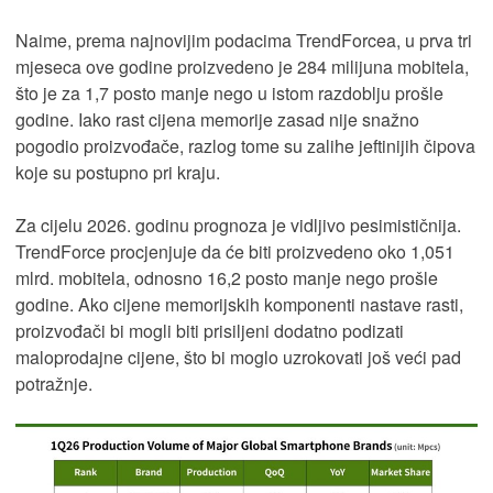
Naime, prema najnovijim podacima TrendForcea, u prva tri
mjeseca ove godine proizvedeno je 284 milijuna mobitela,
što je za 1,7 posto manje nego u istom razdoblju prošle
godine. Iako rast cijena memorije zasad nije snažno
pogodio proizvođače, razlog tome su zalihe jeftinijih čipova
koje su postupno pri kraju.
Za cijelu 2026. godinu prognoza je vidljivo pesimističnija.
TrendForce procjenjuje da će biti proizvedeno oko 1,051
mlrd. mobitela, odnosno 16,2 posto manje nego prošle
godine. Ako cijene memorijskih komponenti nastave rasti,
proizvođači bi mogli biti prisiljeni dodatno podizati
maloprodajne cijene, što bi moglo uzrokovati još veći pad
potražnje.