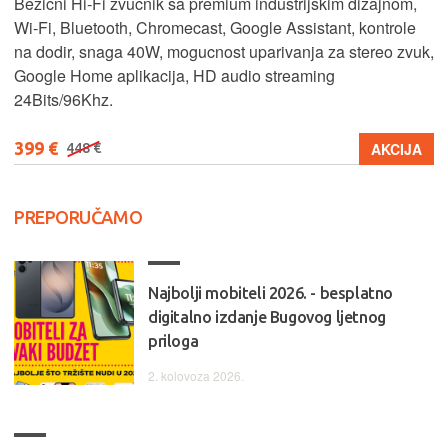
Bežicni Hi-Fi zvucnik sa premium industrijskim dizajnom,
Wi-Fi, Bluetooth, Chromecast, Google Assistant, kontrole
na dodir, snaga 40W, mogucnost uparivanja za stereo zvuk,
Google Home aplikacija, HD audio streaming
24Bits/96Khz.
399 €
AKCIJA
448 €
PREPORUČAMO
Najbolji mobiteli 2026. - besplatno
digitalno izdanje Bugovog ljetnog
priloga
2. kolovoza 2026.