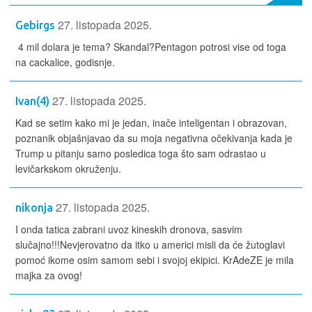
27. listopada 2025.
Gebirgs
4 mil dolara je tema? Skandal?Pentagon potrosi vise od toga
na cackalice, godisnje.
27. listopada 2025.
Ivan(4)
Kad se setim kako mi je jedan, inače inteligentan i obrazovan,
poznanik objašnjavao da su moja negativna očekivanja kada je
Trump u pitanju samo posledica toga što sam odrastao u
levičarkskom okruženju.
27. listopada 2025.
nikonja
I onda tatica zabrani uvoz kineskih dronova, sasvim
slučajno!!!Nevjerovatno da itko u americi misli da će žutoglavi
pomoć ikome osim samom sebi i svojoj ekipici. KrAdeZE je mila
majka za ovog!