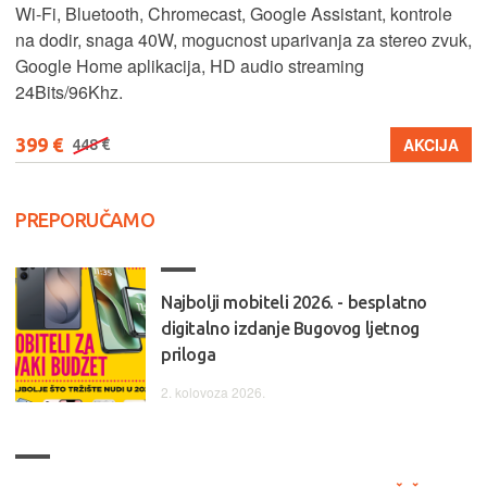
Wi-Fi, Bluetooth, Chromecast, Google Assistant, kontrole
na dodir, snaga 40W, mogucnost uparivanja za stereo zvuk,
Google Home aplikacija, HD audio streaming
24Bits/96Khz.
399 €
AKCIJA
448 €
PREPORUČAMO
Najbolji mobiteli 2026. - besplatno
digitalno izdanje Bugovog ljetnog
priloga
2. kolovoza 2026.