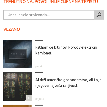
TRENUTNO NAJPOVOLJNIJE CIJENE NA TRŽIŠTU
VEZANO
Fathom će biti novi Fordov električni
kamionet
petak
AI drži američko gospodarstvo, ali to je
njegova najveća ranjivost
17
srijeda