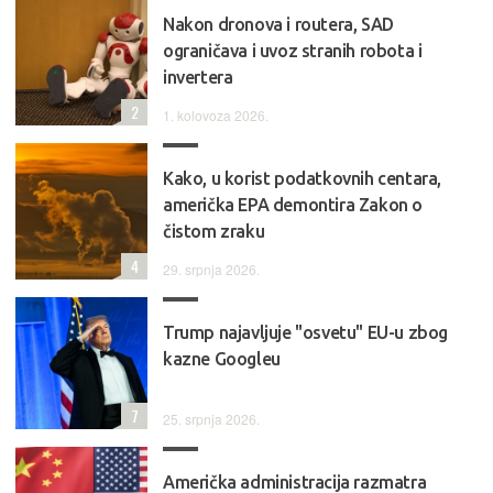
Nakon dronova i routera, SAD
ograničava i uvoz stranih robota i
invertera
2
1. kolovoza 2026.
Kako, u korist podatkovnih centara,
američka EPA demontira Zakon o
čistom zraku
4
29. srpnja 2026.
Trump najavljuje "osvetu" EU-u zbog
kazne Googleu
7
25. srpnja 2026.
Američka administracija razmatra