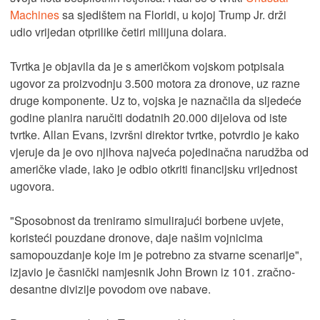
Machines
sa sjedištem na Floridi, u kojoj Trump Jr. drži
udio vrijedan otprilike četiri milijuna dolara.
Tvrtka je objavila da je s američkom vojskom potpisala
ugovor za proizvodnju 3.500 motora za dronove, uz razne
druge komponente. Uz to, vojska je naznačila da sljedeće
godine planira naručiti dodatnih 20.000 dijelova od iste
tvrtke. Allan Evans, izvršni direktor tvrtke, potvrdio je kako
vjeruje da je ovo njihova najveća pojedinačna narudžba od
američke vlade, iako je odbio otkriti financijsku vrijednost
ugovora.
"Sposobnost da treniramo simulirajući borbene uvjete,
koristeći pouzdane dronove, daje našim vojnicima
samopouzdanje koje im je potrebno za stvarne scenarije",
izjavio je časnički namjesnik John Brown iz 101. zračno-
desantne divizije povodom ove nabave.