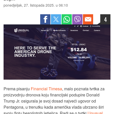
ponedjeljak, 27. listopada 2025. u 06:10
4
Prema pisanju
Financial Timesa
, malo poznata tvrtka za
proizvodnju dronova koju financijski podupire Donald
Trump Jr. osigurala je svoj dosad najveći ugovor od
Pentagona, u trenutku kada američka vlada ubrzano širi
svoju flotu bespilotnih letjelica. Radi se o tvrtki
Unusual