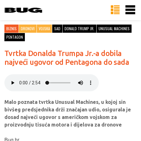
BIZNIS
DRONOVI
VOJSKA
SAD
DONALD TRUMP JR.
UNUSUAL MACHINES
PENTAGON
Tvrtka Donalda Trumpa Jr.-a dobila
najveći ugovor od Pentagona do sada
Malo poznata tvrtka Unusual Machines, u kojoj sin
bivšeg predsjednika drži značajan udio, osigurala je
dosad najveći ugovor s američkom vojskom za
proizvodnju tisuća motora i dijelova za dronove
Bug.hr