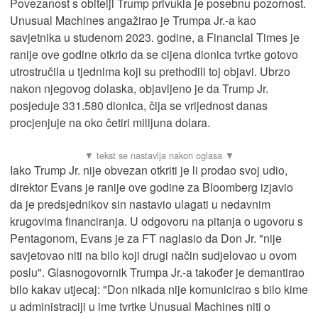
Povezanost s obitelji Trump privukla je posebnu pozornost.
Unusual Machines angažirao je Trumpa Jr.-a kao
savjetnika u studenom 2023. godine, a Financial Times je
ranije ove godine otkrio da se cijena dionica tvrtke gotovo
utrostručila u tjednima koji su prethodili toj objavi. Ubrzo
nakon njegovog dolaska, objavljeno je da Trump Jr.
posjeduje 331.580 dionica, čija se vrijednost danas
procjenjuje na oko četiri milijuna dolara.
Iako Trump Jr. nije obvezan otkriti je li prodao svoj udio,
direktor Evans je ranije ove godine za Bloomberg izjavio
da je predsjednikov sin nastavio ulagati u nedavnim
krugovima financiranja. U odgovoru na pitanja o ugovoru s
Pentagonom, Evans je za FT naglasio da Don Jr. "nije
savjetovao niti na bilo koji drugi način sudjelovao u ovom
poslu". Glasnogovornik Trumpa Jr.-a također je demantirao
bilo kakav utjecaj: "Don nikada nije komunicirao s bilo kime
u administraciji u ime tvrtke Unusual Machines niti o