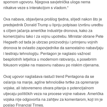
spornom ugovoru. Njegova savjetnička uloga nema
nikakve veze s interakcijom s vladom."
Ova nabava, objavljena prošlog tjedna, slijedi nakon što je
predsjednik Donald Trump u lipnju potpisao izvršnu uredbu
s ciljem jačanja američke industrije dronova, kako za
komercijalnu tako i za vojnu upotrebu. Ministar obrane Pete
Hegseth od tada je ubrzao proizvodnju i primjenu vojnih
dronova te ovlastio zapovjednike da samostalno nabavljaju
i testiraju tehnologiju. Pentagon je naglasio važnost
bespilotnih letjelica u modernom ratovanju, s posebnim
fokusom vojske na masovnu nabavu po niskim cijenama.
Ovaj ugovor naglašava rastući trend Pentagona da se
oslanja na manje, agilne tehnološke tvrtke za opremanje
vojske, ali istovremeno otvara pitanja o potencijalnom
utjecaju političkih veza na procese vojne nabave. Američka
vojska nije odgovorila na zahtjev za komentarom, koji im je
poslao Financial Times.