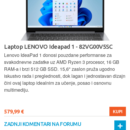
Laptop LENOVO Ideapad 1 - 82VG00V5SC
Lenovo IdeaPad 1 donosi pouzdane performanse za
svakodnevne zadatke uz AMD Ryzen 3 procesor, 16 GB
RAM-a i brzi 512 GB SSD. 15,6" zaslon pruža ugodno
iskustvo rada i preglednosti, dok lagan i jednostavan dizajn
čini ovaj laptop idealnim za učenje, posao i osnovnu
multimediju.
579,99 €
KUPI
ZADNJI KOMENTARI NA FORUMU