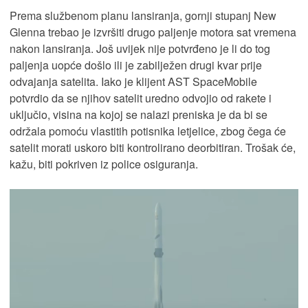
Prema službenom planu lansiranja, gornji stupanj New
Glenna trebao je izvršiti drugo paljenje motora sat vremena
nakon lansiranja. Još uvijek nije potvrđeno je li do tog
paljenja uopće došlo ili je zabilježen drugi kvar prije
odvajanja satelita. Iako je klijent AST SpaceMobile
potvrdio da se njihov satelit uredno odvojio od rakete i
uključio, visina na kojoj se nalazi preniska je da bi se
održala pomoću vlastitih potisnika letjelice, zbog čega će
satelit morati uskoro biti kontrolirano deorbitiran. Trošak će,
kažu, biti pokriven iz police osiguranja.