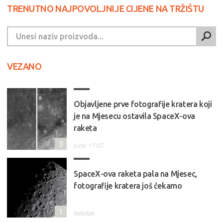
TRENUTNO NAJPOVOLJNIJE CIJENE NA TRŽIŠTU
VEZANO
Objavljene prve fotografije kratera koji
je na Mjesecu ostavila SpaceX-ova
raketa
3
jučer 17:07
SpaceX-ova raketa pala na Mjesec,
fotografije kratera još čekamo
1
četvrtak