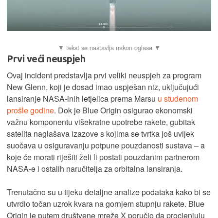
Prvi veći neuspjeh
Ovaj incident predstavlja prvi veliki neuspjeh za program
New Glenn, koji je dosad imao uspješan niz, uključujući
lansiranje NASA-inih letjelica prema Marsu
u studenom
prošle godine
. Dok je Blue Origin osigurao ekonomski
važnu komponentu višekratne upotrebe rakete, gubitak
satelita naglašava izazove s kojima se tvrtka još uvijek
suočava u osiguravanju potpune pouzdanosti sustava – a
koje će morati riješiti želi li postati pouzdanim partnerom
NASA-e i ostalih naručitelja za orbitalna lansiranja.
Trenutačno su u tijeku detaljne analize podataka kako bi se
utvrdio točan uzrok kvara na gornjem stupnju rakete. Blue
Origin je putem društvene mreže X poručio da procjenjuju