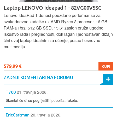
Laptop LENOVO Ideapad 1 - 82VG00V5SC
Lenovo IdeaPad 1 donosi pouzdane performanse za
svakodnevne zadatke uz AMD Ryzen 3 procesor, 16 GB
RAM-a i brzi 512 GB SSD. 15,6" zaslon pruža ugodno
iskustvo rada i preglednosti, dok lagan i jednostavan dizajn
čini ovaj laptop idealnim za učenje, posao i osnovnu
multimediju.
579,99 €
KUPI
ZADNJI KOMENTARI NA FORUMU
21. travnja 2026.
T700
Skontat će di su pogriješili i pobolšat raketu.
20. travnja 2026.
EricCartman