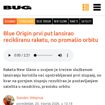
DOGAĐAJI
TEHNOLOGIJE
BLUE ORIGIN
NEW GLENN
RAKETE
SATELITI
Blue Origin prvi put lansirao
recikliranu raketu, no promašio orbitu
Raketa New Glenn u svojem je trećem službenom
lansiranju koristila već upotrebljavani prvi stupanj, no
kvar na gornjem stupnju rezultirao je postavljanjem
satelita u neodrživu, prenisku orbitu
Sandro Vrbanus
ponedjeljak, 20. travnja 2026. u 13:18