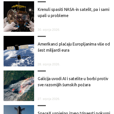
Krenuli spasiti NASA-in satelit, pa i sami
upali u probleme
30. srpnja 2026.
Amerikanci plaćaju Europljanima više od
šest milijardi eura
28. srpnja 2026.
Galicija uvodi AI i satelite u borbi protiv
sve razornijih šumskih požara
27. srpnja 2026.
SpaceX uspješno izveo trinaesti pokusni