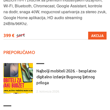
Wi-Fi, Bluetooth, Chromecast, Google Assistant, kontrole
na dodir, snaga 40W, mogucnost uparivanja za stereo zvuk,
Google Home aplikacija, HD audio streaming
24Bits/96Khz.
399 €
AKCIJA
448 €
PREPORUČAMO
Najbolji mobiteli 2026. - besplatno
digitalno izdanje Bugovog ljetnog
priloga
2. kolovoza 2026.