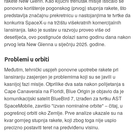
rakete New Glenn. Kao ključni trenutak misije isticalo se
ponovno korištenje pogonskog (prvog) stupnja rakete, što
predstavlja značajnu prekretnicu u nastojanjima te tvrtke da
konkurira SpaceX-u na tržištu višekratnih komercijalnih
lansiranja. Iako je sustav u razvoju proveo više od
desetljeća, ovo postignuće dolazi samo godinu dana nakon
prvog leta New Glenna u siječnju 2025. godine.
Problemi u orbiti
Međutim, tehnički uspjeh ponovne upotrebe rakete pri
lansiranju zasjenjen je problemima koji su se javili u
kasnijoj fazi misije. Otprilike dva sata nakon polijetanja s
Cape Canaverala na Floridi, Blue Origin je objavio da je
komunikacijski satelit BlueBird 7, izrađen za tvrtku AST
SpaceMobile, završio "izvan nominalne orbite" – čitaj, u
pogrešnoj orbiti oko Zemlje. Prve analize ukazale su na
kvar gornjeg stupnja rakete, koji zbog toga nije uspio
precizno postaviti teret na predviđenu visinu.