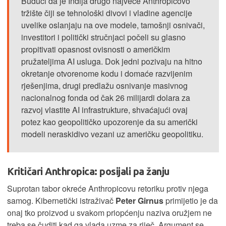
Budući da je Indija drugo najveće Anthropicovo
tržište čiji se tehnološki divovi i vladine agencije
uvelike oslanjaju na ove modele, tamošnji osnivači,
investitori i politički stručnjaci počeli su glasno
propitivati opasnost ovisnosti o američkim
pružateljima AI usluga. Dok jedni pozivaju na hitno
okretanje otvorenome kodu i domaće razvijenim
rješenjima, drugi predlažu osnivanje masivnog
nacionalnog fonda od čak 26 milijardi dolara za
razvoj vlastite AI infrastrukture, shvaćajući ovaj
potez kao geopolitičko upozorenje da su američki
modeli neraskidivo vezani uz američku geopolitiku.
Kritičari Anthropica: posijali pa žanju
Suprotan tabor okreće Anthropicovu retoriku protiv njega
samog. Kibernetički istraživač
Peter Girnus
primijetio je da
onaj tko proizvod u svakom priopćenju naziva oružjem ne
treba se čuditi kad ga vlada uzme za riječ. Argument se