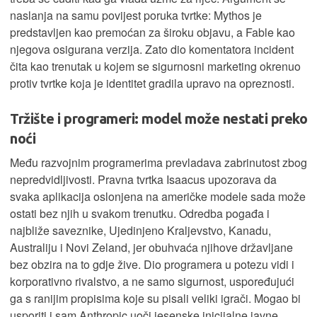
naslanja na samu povijest poruka tvrtke: Mythos je
predstavljen kao premoćan za široku objavu, a Fable kao
njegova osigurana verzija. Zato dio komentatora incident
čita kao trenutak u kojem se sigurnosni marketing okrenuo
protiv tvrtke koja je identitet gradila upravo na opreznosti.
Tržište i programeri: model može nestati preko
noći
Među razvojnim programerima prevladava zabrinutost zbog
nepredvidljivosti. Pravna tvrtka Isaacus upozorava da
svaka aplikacija oslonjena na američke modele sada može
ostati bez njih u svakom trenutku. Odredba pogađa i
najbliže saveznike, Ujedinjeno Kraljevstvo, Kanadu,
Australiju i Novi Zeland, jer obuhvaća njihove državljane
bez obzira na to gdje žive. Dio programera u potezu vidi i
korporativno rivalstvo, a ne samo sigurnost, uspoređujući
ga s ranijim propisima koje su pisali veliki igrači. Mogao bi
usporiti i sam Anthropic uoči jesenske inicijalne javne