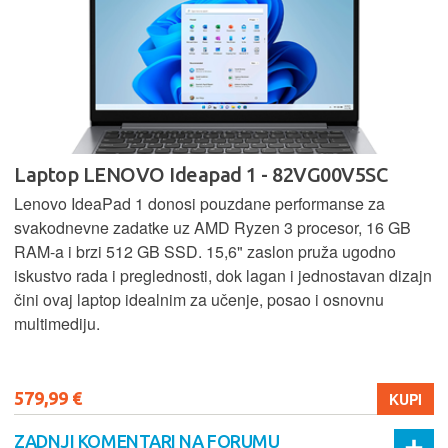
Laptop LENOVO Ideapad 1 - 82VG00V5SC
Lenovo IdeaPad 1 donosi pouzdane performanse za
svakodnevne zadatke uz AMD Ryzen 3 procesor, 16 GB
RAM-a i brzi 512 GB SSD. 15,6" zaslon pruža ugodno
iskustvo rada i preglednosti, dok lagan i jednostavan dizajn
čini ovaj laptop idealnim za učenje, posao i osnovnu
multimediju.
579,99 €
KUPI
ZADNJI KOMENTARI NA FORUMU