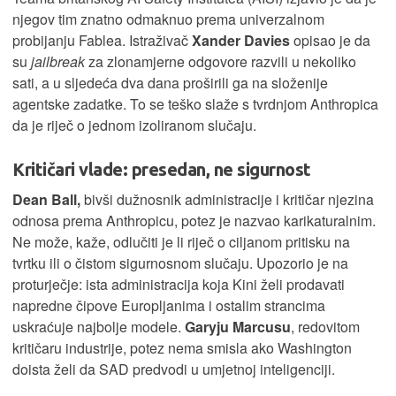
njegov tim znatno odmaknuo prema univerzalnom
probijanju Fablea. Istraživač
Xander Davies
opisao je da
su
jailbreak
za zlonamjerne odgovore razvili u nekoliko
sati, a u sljedeća dva dana proširili ga na složenije
agentske zadatke. To se teško slaže s tvrdnjom Anthropica
da je riječ o jednom izoliranom slučaju.
Kritičari vlade: presedan, ne sigurnost
Dean Ball,
bivši dužnosnik administracije i kritičar njezina
odnosa prema Anthropicu, potez je nazvao karikaturalnim.
Ne može, kaže, odlučiti je li riječ o ciljanom pritisku na
tvrtku ili o čistom sigurnosnom slučaju. Upozorio je na
proturječje: ista administracija koja Kini želi prodavati
napredne čipove Europljanima i ostalim strancima
uskraćuje najbolje modele.
Garyju Marcusu
, redovitom
kritičaru industrije, potez nema smisla ako Washington
doista želi da SAD predvodi u umjetnoj inteligenciji.