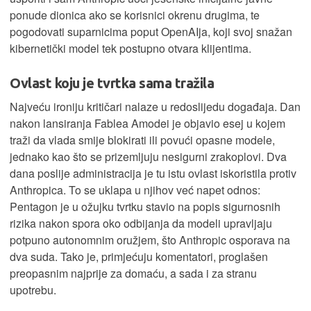
ponude dionica ako se korisnici okrenu drugima, te
pogodovati suparnicima poput OpenAIja, koji svoj snažan
kibernetički model tek postupno otvara klijentima.
Ovlast koju je tvrtka sama tražila
Najveću ironiju kritičari nalaze u redoslijedu događaja. Dan
nakon lansiranja Fablea Amodei je objavio esej u kojem
traži da vlada smije blokirati ili povući opasne modele,
jednako kao što se prizemljuju nesigurni zrakoplovi. Dva
dana poslije administracija je tu istu ovlast iskoristila protiv
Anthropica. To se uklapa u njihov već napet odnos:
Pentagon je u ožujku tvrtku stavio na popis sigurnosnih
rizika nakon spora oko odbijanja da modeli upravljaju
potpuno autonomnim oružjem, što Anthropic osporava na
dva suda. Tako je, primjećuju komentatori, proglašen
preopasnim najprije za domaću, a sada i za stranu
upotrebu.