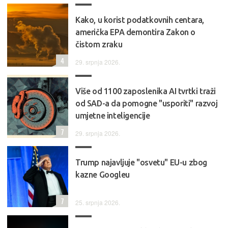
Kako, u korist podatkovnih centara,
američka EPA demontira Zakon o
čistom zraku
4
29. srpnja 2026.
Više od 1100 zaposlenika AI tvrtki traži
od SAD-a da pomogne "usporiti" razvoj
umjetne inteligencije
7
29. srpnja 2026.
Trump najavljuje "osvetu" EU-u zbog
kazne Googleu
7
25. srpnja 2026.