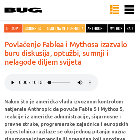
DOGAĐAJI
SIGURNOST
UMJETNA INTELIGENCIJA
ANTHROPIC
MYTHOS
SAD
Povlačenje Fablea i Mythosa izazvalo
buru diskusija, optužbi, sumnji i
nelagode diljem svijeta
Nakon što je američka vlada izvoznom kontrolom
natjerala Anthropic da povuče Fable 5 i Mythos 5,
reakcije iz američke administracije, sigurnosne i
pravne struke, programerske zajednice i europskih
prijestolnica razilaze se oko jednog pitanja: nužna
sigurnosna intervencija ili presedan koji ugrožava