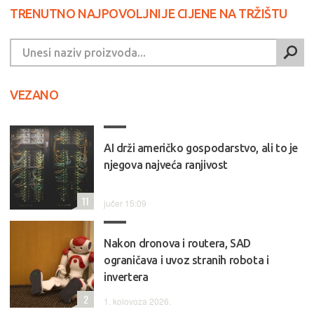
TRENUTNO NAJPOVOLJNIJE CIJENE NA TRŽIŠTU
VEZANO
AI drži američko gospodarstvo, ali to je
njegova najveća ranjivost
11
jučer 15:09
Nakon dronova i routera, SAD
ograničava i uvoz stranih robota i
invertera
2
1. kolovoza 2026.