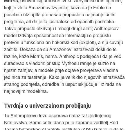
Morris,
osnivač sigurnosne tvrtke GreyNoise Intelligence,
koji je vidio Amazonov izvještaj, kaže da je Fable na
poseban niz upita pronašao propuste u najmanje četiri
programa, ali da je to još daleko od opasnih podataka.
Takve propuste otkrivaju i mnogi drugi alati; Anthropicov
model izdvaja sposobnost da informaciju o propustu
pretvori u funkcionalan hakerski kod (exploit), a nju čuvaju
zaštite. Dokaza da su Amazonovi istraživači došli do te
razine, kaže Morris, nema. Anthropic podsjeća i da je već
surađivao s vladom: pristup Mythosu ranije je suzio na
njezin zahtjev, a modele prije objave provjerava vladina
jedinica za testiranje. Kako je velik dio njegovih istraživača
stranog podrijetla, odredba ih usput isključuje i iz rada na
najnovijim modelima.
Tvrdnja o univerzalnom probijanju
Tu Anthropicovu tezu osporava nalaz iz Ujedinjenog
Kraljevstva. Samo četiri dana prije zabrane voditelj Red
Teama britanskog AI Safety Institutea (AISI) izjavio je da je