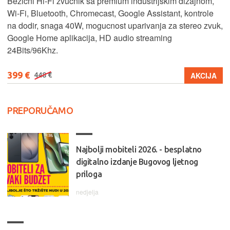
Bežicni Hi-Fi zvucnik sa premium industrijskim dizajnom,
Wi-Fi, Bluetooth, Chromecast, Google Assistant, kontrole
na dodir, snaga 40W, mogucnost uparivanja za stereo zvuk,
Google Home aplikacija, HD audio streaming
24Bits/96Khz.
399 €
AKCIJA
448 €
PREPORUČAMO
Najbolji mobiteli 2026. - besplatno
digitalno izdanje Bugovog ljetnog
priloga
nedjelja