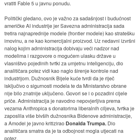
vratiti Fable 5 u javnu ponudu.
Politički gledano, ovo je važno za sadašnjost i budućnost
američke AI industrije jer Savezna administracija sada
tretira najnaprednije modele (frontier modele) kao stratešku
imovinu, a ne kao komercijalni proizvod. Uz nedavni izvršni
nalog kojim administracija dobivaju veći nadzor nad
modelima i razgovore o mogućem ulasku države u
vlasništvo pojedinih tvrtki za umjetnu inteligenciju, dio
analitičara potez vidi kao naglo širenje kontrole nad
industrijom. Dužnosnik Bijele kuće tvrdi da je riječ
isključivo o sigurnosti modela te da Ministarstvo obrane
nije bilo znatnije uključeno. Govori se i o pozadini cijele
priče. Administracija je navodno nepovjerljiva prema
vezama Anthropica s donatorima liberalnih ciljeva, tvrtka je
zaposlila više bivših dužnosnika Bidenove administracije,
a Amodei je javno kritizirao
Donalda Trumpa.
Dio
analitičara smatra da je ta odbojnost mogla utjecati na
potez.