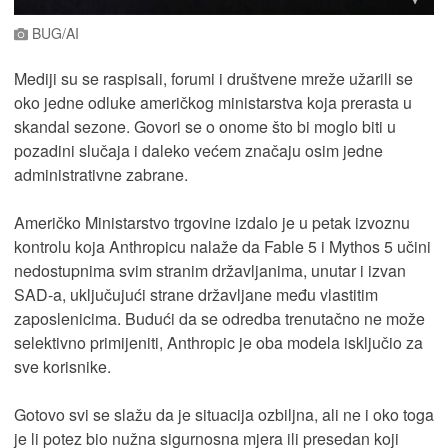
BUG/AI
Mediji su se raspisali, forumi i društvene mreže užarili se
oko jedne odluke američkog ministarstva koja prerasta u
skandal sezone. Govori se o onome što bi moglo biti u
pozadini slučaja i daleko većem značaju osim jedne
administrativne zabrane.
Američko Ministarstvo trgovine izdalo je u petak izvoznu
kontrolu koja Anthropicu nalaže da Fable 5 i Mythos 5 učini
nedostupnima svim stranim državljanima, unutar i izvan
SAD-a, uključujući strane državljane među vlastitim
zaposlenicima. Budući da se odredba trenutačno ne može
selektivno primijeniti, Anthropic je oba modela isključio za
sve korisnike.
Gotovo svi se slažu da je situacija ozbiljna, ali ne i oko toga
je li potez bio nužna sigurnosna mjera ili presedan koji