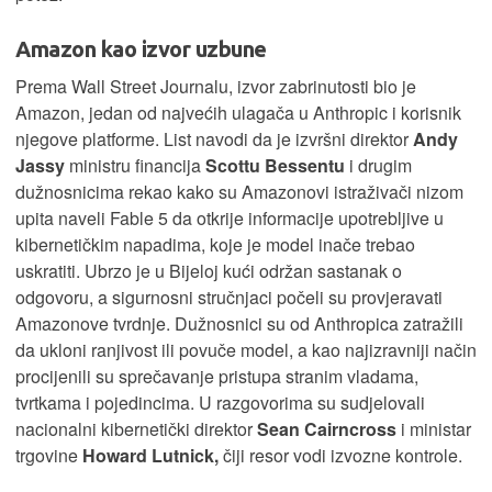
Amazon kao izvor uzbune
Prema Wall Street Journalu, izvor zabrinutosti bio je
Amazon, jedan od najvećih ulagača u Anthropic i korisnik
njegove platforme. List navodi da je izvršni direktor
Andy
Jassy
ministru financija
Scottu Bessentu
i drugim
dužnosnicima rekao kako su Amazonovi istraživači nizom
upita naveli Fable 5 da otkrije informacije upotrebljive u
kibernetičkim napadima, koje je model inače trebao
uskratiti. Ubrzo je u Bijeloj kući održan sastanak o
odgovoru, a sigurnosni stručnjaci počeli su provjeravati
Amazonove tvrdnje. Dužnosnici su od Anthropica zatražili
da ukloni ranjivost ili povuče model, a kao najizravniji način
procijenili su sprečavanje pristupa stranim vladama,
tvrtkama i pojedincima. U razgovorima su sudjelovali
nacionalni kibernetički direktor
Sean Cairncross
i ministar
trgovine
Howard Lutnick,
čiji resor vodi izvozne kontrole.