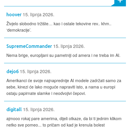
15. lipnja 2026.
hoover
Živjelo slobodno tržište… kao i ostale tekovine rev.. khm..
‘demokracije’.
15. lipnja 2026.
SupremeCommander
Nema brige, europljani su pametniji od amera i ne treba im AI.
15. lipnja 2026.
dejo6
Amerikanci će svoje najnaprednije AI modele zadržati samo za
sebe, kinezi će lako moguće napraviti isto, a nama u europi
ostaju papirnate slamke i neodvojivi čepovi.
15. lipnja 2026.
digitall
ajmooo rokaj pare amerima, dijeli otkaze, da bi ti jednim klikom
netko sve pomeo... to pričam od kad je krenula bolest