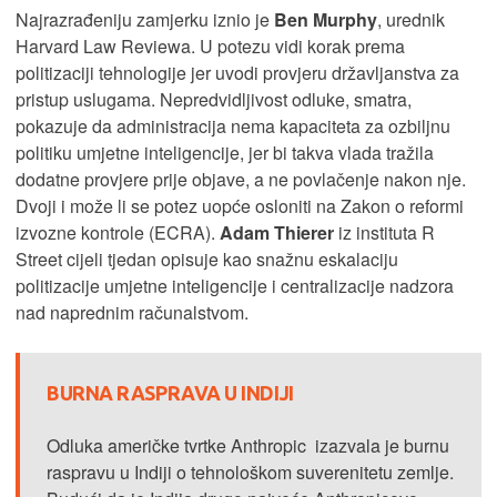
Najrazrađeniju zamjerku iznio je
Ben Murphy
, urednik
Harvard Law Reviewa. U potezu vidi korak prema
politizaciji tehnologije jer uvodi provjeru državljanstva za
pristup uslugama. Nepredvidljivost odluke, smatra,
pokazuje da administracija nema kapaciteta za ozbiljnu
politiku umjetne inteligencije, jer bi takva vlada tražila
dodatne provjere prije objave, a ne povlačenje nakon nje.
Dvoji i može li se potez uopće osloniti na Zakon o reformi
izvozne kontrole (ECRA).
Adam Thierer
iz instituta R
Street cijeli tjedan opisuje kao snažnu eskalaciju
politizacije umjetne inteligencije i centralizacije nadzora
nad naprednim računalstvom.
BURNA RASPRAVA U INDIJI
Odluka američke tvrtke Anthropic izazvala je burnu
raspravu u Indiji o tehnološkom suverenitetu zemlje.