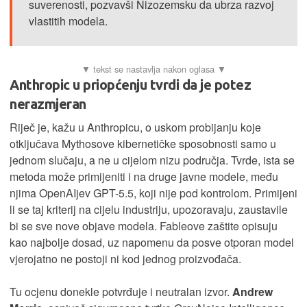
suverenosti, pozvavši Nizozemsku da ubrza razvoj
vlastitih modela.
Anthropic u priopćenju tvrdi da je potez
nerazmjeran
Riječ je, kažu u Anthropicu, o uskom probijanju koje
otključava Mythosove kibernetičke sposobnosti samo u
jednom slučaju, a ne u cijelom nizu područja. Tvrde, ista se
metoda može primijeniti i na druge javne modele, među
njima OpenAIjev GPT-5.5, koji nije pod kontrolom. Primijeni
li se taj kriterij na cijelu industriju, upozoravaju, zaustavile
bi se sve nove objave modela. Fableove zaštite opisuju
kao najbolje dosad, uz napomenu da posve otporan model
vjerojatno ne postoji ni kod jednog proizvođača.
Tu ocjenu donekle potvrđuje i neutralan izvor.
Andrew