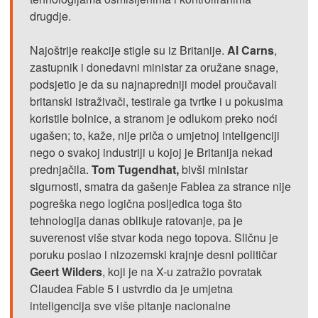
drugdje.
Najoštrije reakcije stigle su iz Britanije.
Al Carns
,
zastupnik i donedavni ministar za oružane snage,
podsjetio je da su najnapredniji model proučavali
britanski istraživači, testirale ga tvrtke i u pokusima
koristile bolnice, a stranom je odlukom preko noći
ugašen; to, kaže, nije priča o umjetnoj inteligenciji
nego o svakoj industriji u kojoj je Britanija nekad
prednjačila.
Tom Tugendhat,
bivši ministar
sigurnosti, smatra da gašenje Fablea za strance nije
pogreška nego logična posljedica toga što
tehnologija danas oblikuje ratovanje, pa je
suverenost više stvar koda nego topova. Sličnu je
poruku poslao i nizozemski krajnje desni političar
Geert Wilders
, koji je na X-u zatražio povratak
Claudea Fable 5 i ustvrdio da je umjetna
inteligencija sve više pitanje nacionalne