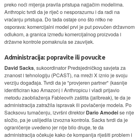
preko noći mijenja pravila pristupa najjačim modelima.
Anthropic tvrdi da je riječ o nesporazumu i da radi na
vraćanju pristupa. Do tada ostaje ono što nitko ne
osporava: komercijalni model prvi je put povučen državnom
odlukom, a granica između komercijalnog proizvoda i
državne kontrole pomaknula se zauvijek.
Administracija: popravite ili povucite
David Sacks
, sukoordinator Predsjedničkog savjeta za
znanost i tehnologiju (PCAST), na mreži X iznio je svoju
verziju događaja. Tvrdi da je "provjeren partner" (kasnije
identificiran kao Amazon) i Anthropicu i vladi prijavio
metodu zaobilaženja Fableovih zaštita (jailbreak), te da je
administracija zatražila ispravak ili povlačenje modela. Po
Sacksovu tumačenju, izvršni direktor
Dario Amodei
se nije
složio, pa je uslijedila izvozna kontrola. Sacks tvrdi da je
ograničenje uvedeno jer nije bilo druge, te da
administracija očekuje kako će kompanija riješiti problem i