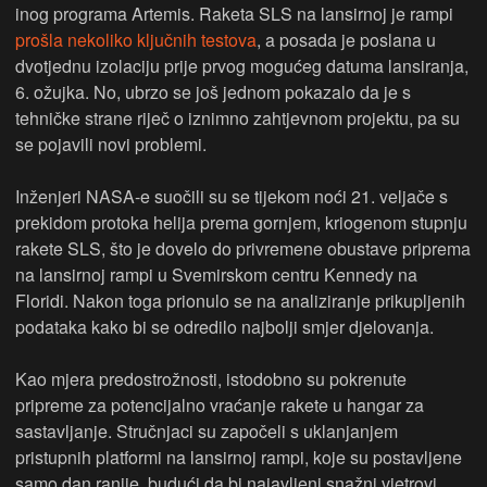
inog programa Artemis. Raketa SLS na lansirnoj je rampi
prošla nekoliko ključnih testova
, a posada je poslana u
dvotjednu izolaciju prije prvog mogućeg datuma lansiranja,
6. ožujka. No, ubrzo se još jednom pokazalo da je s
tehničke strane riječ o iznimno zahtjevnom projektu, pa su
se pojavili novi problemi.
Inženjeri NASA-e suočili su se tijekom noći 21. veljače s
prekidom protoka helija prema gornjem, kriogenom stupnju
rakete SLS, što je dovelo do privremene obustave priprema
na lansirnoj rampi u Svemirskom centru Kennedy na
Floridi. Nakon toga prionulo se na analiziranje prikupljenih
podataka kako bi se odredilo najbolji smjer djelovanja.
Kao mjera predostrožnosti, istodobno su pokrenute
pripreme za potencijalno vraćanje rakete u hangar za
sastavljanje. Stručnjaci su započeli s uklanjanjem
pristupnih platformi na lansirnoj rampi, koje su postavljene
samo dan ranije, budući da bi najavljeni snažni vjetrovi