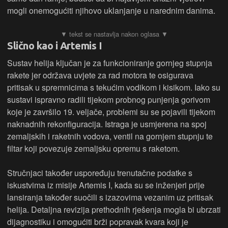
mogli onemogućiti njihovo uklanjanje u narednim danima.
Slično kao i Artemis I
Sustav helija ključan je za funkcioniranje gornjeg stupnja
rakete jer održava uvjete za rad motora te osigurava
pritisak u spremnicima s tekućim vodikom i kisikom. Iako su
sustavi ispravno radili tijekom probnog punjenja gorivom
koje je završilo 19. veljače, problemi su se pojavili tijekom
naknadnih rekonfiguracija. Istraga je usmjerena na spoj
zemaljskih i raketnih vodova, ventil na gornjem stupnju te
filtar koji povezuje zemaljsku opremu s raketom.
Stručnjaci također uspoređuju trenutačne podatke s
iskustvima iz misije Artemis I, kada su se inženjeri prije
lansiranja također suočili s izazovima vezanim uz pritisak
helija. Detaljna revizija prethodnih rješenja mogla bi ubrzati
dijagnostiku i omogućiti brži popravak kvara koji je