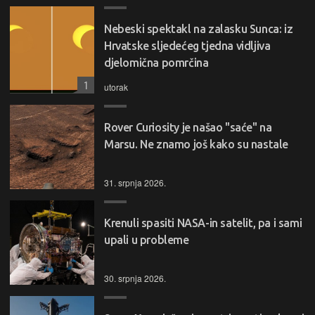
Nebeski spektakl na zalasku Sunca: iz
Hrvatske sljedećeg tjedna vidljiva
djelomična pomrčina
1
utorak
Rover Curiosity je našao "saće" na
Marsu. Ne znamo još kako su nastale
31. srpnja 2026.
Krenuli spasiti NASA-in satelit, pa i sami
upali u probleme
30. srpnja 2026.