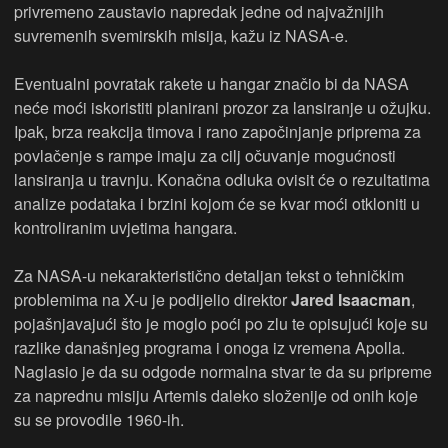
privremeno zaustavio napredak jedne od najvažnijih
suvremenih svemirskih misija, kažu iz NASA-e.
Eventualni povratak rakete u hangar značio bi da NASA
neće moći iskoristiti planirani prozor za lansiranje u ožujku.
Ipak, brza reakcija timova i rano započinjanje priprema za
povlačenje s rampe imaju za cilj očuvanje mogućnosti
lansiranja u travnju. Konačna odluka ovisit će o rezultatima
analize podataka i brzini kojom će se kvar moći otkloniti u
kontroliranim uvjetima hangara.
Za NASA-u nekarakteristično detaljan tekst o tehničkim
problemima na X-u je podijelio direktor
Jared Isaacman
,
pojašnjavajući što je moglo poći po zlu te opisujući koje su
razlike današnjeg programa i onoga iz vremena Apolla.
Naglasio je da su odgode normalna stvar te da su pripreme
za naprednu misiju Artemis daleko složenije od onih koje
su se provodile 1960-ih.