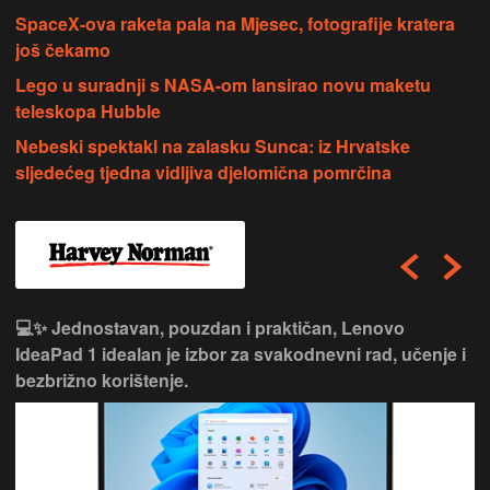
SpaceX-ova raketa pala na Mjesec, fotografije kratera
još čekamo
Lego u suradnji s NASA-om lansirao novu maketu
teleskopa Hubble
Nebeski spektakl na zalasku Sunca: iz Hrvatske
sljedećeg tjedna vidljiva djelomična pomrčina
💻✨ Jednostavan, pouzdan i praktičan, Lenovo
IdeaPad 1 idealan je izbor za svakodnevni rad, učenje i
bezbrižno korištenje.