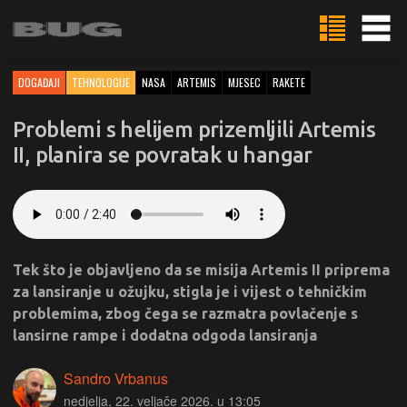
DOGAĐAJI
TEHNOLOGIJE
NASA
ARTEMIS
MJESEC
RAKETE
Problemi s helijem prizemljili Artemis
II, planira se povratak u hangar
Tek što je objavljeno da se misija Artemis II priprema
za lansiranje u ožujku, stigla je i vijest o tehničkim
problemima, zbog čega se razmatra povlačenje s
lansirne rampe i dodatna odgoda lansiranja
Sandro Vrbanus
nedjelja, 22. veljače 2026. u 13:05